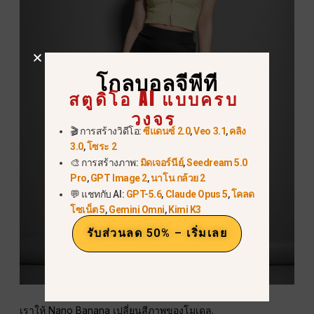
โกลบอลจีพีที
สตูดิโอ AI แบบครบ
วงจร
🎬 การสร้างวิดีโอ:
ซีแดนซ์ 2.0
,
Veo 3.1
,
คลิง
3.0
,
โซระ 2
🎨 การสร้างภาพ:
มิดเจอร์นีย์
,
Seedream 5.0
Pro
,
GPT Image 2
,
นาโน กล้วย 2
💬 แชทกับ AI:
GPT-5.6
,
Claude Opus 5
,
โคลด
โซเน็ต 5
,
Gemini Omni
,
Kimi K3
รับส่วนลด 50% – เริ่มเลย
เราให้ Nano Banana เปลี่ยนสีภาพของโมเดล.