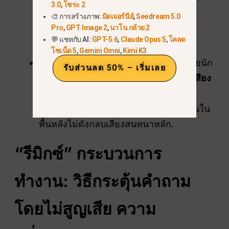
3.0
,
โซระ 2
จากไกล”
มอบ “สัญญาณจังหวะ” ให้กับ
🎨 การสร้างภาพ:
มิดเจอร์นีย์
,
Seedream 5.0
โมเดลซึ่งทำให้การกระทำทางสายตา
Pro
,
GPT Image 2
,
นาโน กล้วย 2
💬 แชทกับ AI:
GPT-5.6
,
Claude Opus 5
,
โคลด
สอดคล้องกับผลลัพธ์ทางเสียง.
โซเน็ต 5
,
Gemini Omni
,
Kimi K3
การมิกซ์เสียง (
ลูฟส์
):
แม้จะเกิดขึ้นไม่บ่อยนัก
รับส่วนลด 50% – เริ่มเลย
คุณสามารถแนะนำระดับเสียงได้ เช่น
“เสียง
ประกาศจากระยะไกลที่เบาและฟังไม่ชัด
(-20 LUFS)”
เพื่อให้แน่ใจว่าเสียงรบกวนใน
พื้นหลังไม่ดังกลบเสียงสนทนาหลัก.
“รีมิกซ์”
กระบวนการ
ทำงาน
: วิธีกระตุ้นคำถาม
โดยไม่สูญเสีย
ความ