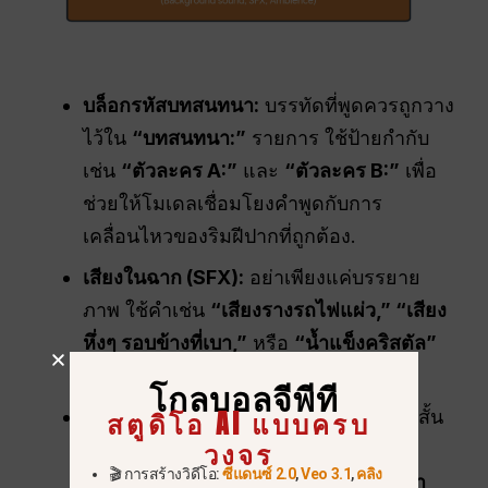
บล็อกรหัสบทสนทนา:
บรรทัดที่พูดควรถูกวาง
ไว้ใน
“บทสนทนา:”
รายการ ใช้ป้ายกำกับ
เช่น
“ตัวละคร A:”
และ
“ตัวละคร B:”
เพื่อ
ช่วยให้โมเดลเชื่อมโยงคำพูดกับการ
เคลื่อนไหวของริมฝีปากที่ถูกต้อง.
เสียงในฉาก (SFX):
อย่าเพียงแค่บรรยาย
ภาพ ใช้คำเช่น
“เสียงรางรถไฟแผ่ว,” “เสียง
หึ่งๆ รอบข้างที่เบา,”
หรือ
“น้ำแข็งคริสตัล”
เพื่อแจ้งให้ระบบเสียงทราบ.
โกลบอลจีพีที
สตูดิโอ AI แบบครบ
จังหวะที่ช่วยกำหนดจังหวะ
ใช้คำกริยาที่สั้น
วงจร
และกระชับเพื่อสร้างเสียง.
“เสียง
🎬 การสร้างวิดีโอ:
ซีแดนซ์ 2.0
,
Veo 3.1
,
คลิง
กรอบแกรบ”
หรือ
“เสียงรถราที่ดังแว่วมา