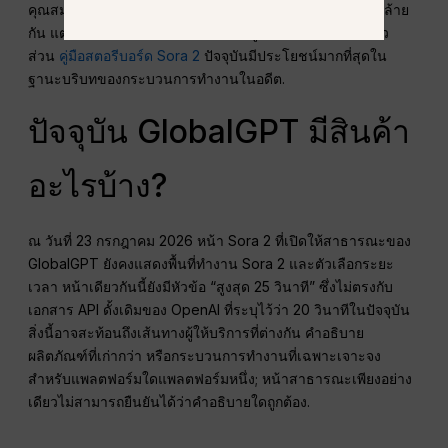
คุณสมบัติ Storyboard รุ่นเก่าใช้แนวคิดแบบฉากต่อฉากที่คล้าย
กัน แต่เป็นส่วนหนึ่งของประสบการณ์ผู้ใช้ที่เลิกให้บริการแล้ว
ส่วน
คู่มือสตอรีบอร์ด Sora 2
ปัจจุบันมีประโยชน์มากที่สุดใน
ฐานะบริบทของกระบวนการทำงานในอดีต.
ปัจจุบัน GlobalGPT มีสินค้า
อะไรบ้าง?
ณ วันที่ 23 กรกฎาคม 2026 หน้า Sora 2 ที่เปิดให้สาธารณะของ
GlobalGPT ยังคงแสดงพื้นที่ทำงาน Sora 2 และตัวเลือกระยะ
เวลา หน้าเดียวกันนี้ยังมีหัวข้อ “สูงสุด 25 วินาที” ซึ่งไม่ตรงกับ
เอกสาร API ดั้งเดิมของ OpenAI ที่ระบุไว้ว่า 20 วินาทีในปัจจุบัน
สิ่งนี้อาจสะท้อนถึงเส้นทางผู้ให้บริการที่ต่างกัน คำอธิบาย
ผลิตภัณฑ์ที่เก่ากว่า หรือกระบวนการทำงานที่เฉพาะเจาะจง
สำหรับแพลตฟอร์มใดแพลตฟอร์มหนึ่ง; หน้าสาธารณะเพียงอย่าง
เดียวไม่สามารถยืนยันได้ว่าคำอธิบายใดถูกต้อง.