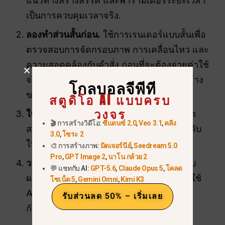
แนวทางสร้างสรรค์ และพารามิเตอร์ระยะเวลา
เป็นการควบคุมเวลาจริง.
ลองทำส่วนสั้นก่อน.
ใช้การเรนเดอร์แบบสั้นเพื่อ
ตรวจสอบการจัดกรอบภาพ การเคลื่อนไหว และ
ความสอดคล้องกับคำสั่ง ก่อนที่จะต้องจ่ายค่าใช้
จ่ายด้านความล่าช้าและค่าใช้จ่ายในการสร้าง
โกลบอลจีพีที
ของงานที่มีระยะเวลายาวนานกว่า.
สตูดิโอ AI แบบครบ
วงจร
ใช้ส่วนขยายสำหรับลำดับที่ยาวนานขึ้น.
ควร
🎬 การสร้างวิดีโอ:
ซีแดนซ์ 2.0
,
Veo 3.1
,
คลิง
สร้างจังหวะตามขนาดของฉากแทนที่จะบังคับ
3.0
,
โซระ 2
ให้เรื่องราวหลายฉากต้องอยู่ในหนึ่งรุ่น.
🎨 การสร้างภาพ:
มิดเจอร์นีย์
,
Seedream 5.0
Pro
,
GPT Image 2
,
นาโน กล้วย 2
วางแผนสำหรับการปิดระบบ.
อย่าสร้างระบบ
💬 แชทกับ AI:
GPT-5.6
,
Claude Opus 5
,
โคลด
ผลิตใหม่ที่มีอายุการใช้งานยาวนานขึ้นโดยใช้
โซเน็ต 5
,
Gemini Omni
,
Kimi K3
API ที่มีกำหนดจะหยุดให้บริการในวันที่ 24
รับส่วนลด 50% – เริ่มเลย
กันยายน 2026 เป็นพื้นฐาน.