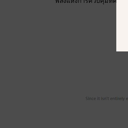
พลังแห่งการควบคุมทิศทาง