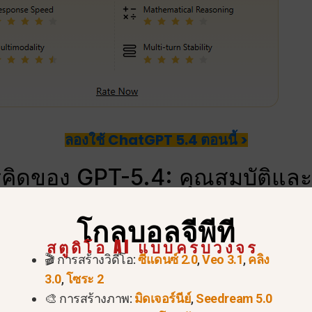
ลองใช้ ChatGPT 5.4 ตอนนี้ >
คิดของ GPT-5.4: คุณสมบัติและ
PT-5.4
: คุณสมบัติและการอัปเกรดแกนกลาง OpenAI ได้อ
โกลบอลจีพีที
ี่ซับซ้อนได้อย่างมีประสิทธิภาพที่ไม่เคยมีมาก่อน.
สร้างข
สตูดิโอ AI แบบครบวงจร
🎬 การสร้างวิดีโอ:
ซีแดนซ์ 2.0
,
Veo 3.1
,
คลิง
ศน์ในวิธีที่ผู้ใช้โต้ตอบกับตัวแทน AI แทนที่จะทำงานเป็
3.0
,
โซระ 2
่งใสตลอดกระบวนการสร้าง
🎨 การสร้างภาพ:
มิดเจอร์นีย์
,
Seedream 5.0