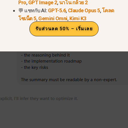
: แผนล่วงหน้าและการปรับเปลี่ยนระหว่างดำเนิ
Pro
,
GPT Image 2
,
นาโน กล้วย 2
💬 แชทกับ AI:
GPT-5.6
,
Claude Opus 5
,
โคลด
โซเน็ต 5
,
Gemini Omni
,
Kimi K3
รับส่วนลด 50% – เริ่มเลย