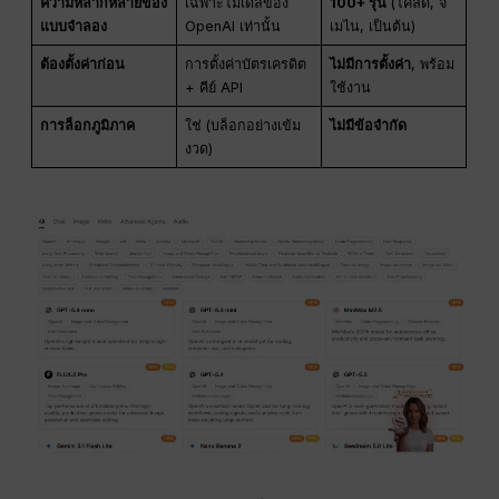
ความหลากหลายของ
เฉพาะโมเดลของ
100+ รุ่น
(โคลด, จิ
แบบจำลอง
OpenAI เท่านั้น
เมไน, เป็นต้น)
ต้องตั้งค่าก่อน
การตั้งค่าบัตรเครดิต
ไม่มีการตั้งค่า
, พร้อม
+ คีย์ API
ใช้งาน
การล็อกภูมิภาค
ใช่ (บล็อกอย่างเข้ม
ไม่มีข้อจำกัด
งวด)