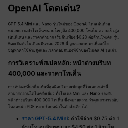
OpenAI โดดเด่น?
GPT-5.4 Mini และ Nano รุ่นใหม่ของ OpenAI โดดเด่นด้วย
หน่วยความจำโทเค็นขนาดใหญ่ถึง 400,000 โทเค็น ความเร็วสูง
เป็นพิเศษ และราคาต่ำมาก เริ่มต้นเพียง $0.20 ต่อล้านโทเค็น รุ่น
ที่จะเปิดตัวในเดือนมีนาคม 2026 นี้ ถูกออกแบบมาเพื่อแก้ไข
ปัญหาค่าใช้จ่ายสูงและเวลาตอบสนองที่ช้าของโมเดล AI รุ่นเก่า.
การวิเคราะห์สเปคหลัก: หน้าต่างบริบท
400,000 และราคาโทเค็น
การอัปเดตที่น่าตื่นเต้นที่สุดคือปริมาณข้อมูลที่โมเดลเหล่านี้
สามารถอ่านได้ในครั้งเดียว ทั้งโมเดล Mini และ Nano รองรับ
หน้าต่างบริบท 400,000 โทเค็น ซึ่งหมายความว่าคุณสามารถอัป
โหลดหน้า PDF หลายร้อยหน้าในคำสั่งเดียวได้.
ราคา GPT-5.4 Mini
:
ค่าใช้จ่าย $0.75 ต่อ 1
ล้านโทเคนอินพุต และ $4.50 ต่อ 1 ล้านโท