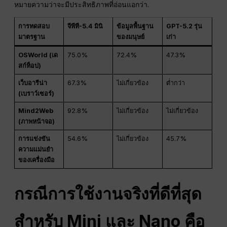
หมายความว่าจะมีประสิทธิภาพที่อ่อนแอกว่า.
การทดสอบ
จีพีที-5.4 มินิ
ข้อมูลพื้นฐาน
GPT-5.2 รุ่น
มาตรฐาน
ของมนุษย์
เก่า
OSWorld (เด
75.0%
72.4%
47.3%
สก์ท็อป)
เว็บอารีน่า
67.3%
ไม่เกี่ยวข้อง
ต่ำกว่า
(เบราว์เซอร์)
Mind2Web
92.8%
ไม่เกี่ยวข้อง
ไม่เกี่ยวข้อง
(ภาพหน้าจอ)
การแข่งขัน
54.6%
ไม่เกี่ยวข้อง
45.7%
ความแม่นยำ
ของเครื่องมือ
กรณีการใช้งานจริงที่ดีที่สุด
สำหรับ Mini และ Nano คือ