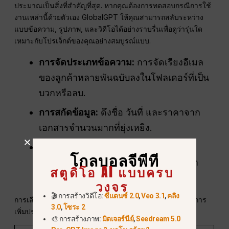
ประมาณเป็นสิ่งที่สำคัญที่สุด. หากคุณต้องการทดสอบกรณีการใช้
งานเหล่านี้ด้วยตัวเอง GlobalGPT ให้คุณสามารถสลับระหว่าง
แบบข้อความ, รูปภาพ, และวิดีโอได้อย่างราบรื่นเพื่อดูว่ารุ่นใด
เหมาะกับโปรเจ็กต์ของคุณอย่างสมบูรณ์แบบ.
การจัดประเภทข้อความ:
การจัดเรียงอีเมล
ของลูกค้าหลายพันฉบับลงในโฟลเดอร์ที่เป็น
บวกหรือลบ.
การสกัดข้อมูล:
ดึงชื่อ วันที่ และราคาจาก
เอกสารจำนวนมากที่ยุ่งเหยิง.
ระบบอัตโนมัติแบบน้ำหนักเบา:
การรัน
โกลบอลจีพีที
สคริปต์พื้นหลังอย่างง่ายโดยไม่ใช้โควต้า
สตูดิโอ AI แบบครบ
API ของคุณจนหมด.
วงจร
🎬 การสร้างวิดีโอ:
ซีแดนซ์ 2.0
,
Veo 3.1
,
คลิง
การเลือกโมเดลที่เหมาะสมกับงานที่เหมาะสมคือเคล็ดลับในการ
3.0
,
โซระ 2
เพิ่มประสิทธิภาพงบประมาณ AI ของคุณให้สูงสุด.
🎨 การสร้างภาพ:
มิดเจอร์นีย์
,
Seedream 5.0