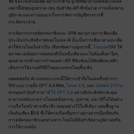
1M ของโทเค็นอินพุต อย่างไรก็ตาม ผู้ใช้ที่พยายามทดสอบโมเดล
เหล่านี้มักพบอุปสรรค เช่น ข้อจำกัด API ที่เข้มงวด การบล็อกตาม
ภูมิภาค และความยุ่งยากในการจัดการบัญชีทางการที่
กระจัดกระจาย.
การจัดการการสมัครสมาชิกและ VPN หลายรายการเพียงเพื่อ
ประเมินประสิทธิภาพของโมเดล AI นั้นเป็นการเสียเวลาและเพิ่ม
ค่าใช้จ่ายโดยไม่จำเป็น เพื่อขจัดความยุ่งยากนี้,
โกลบอลจีพีที
ให้
สภาพแวดล้อมการทดสอบที่เป็นหนึ่งเดียวและไม่ต้องตั้งค่าใดๆ
คุณสามารถข้ามการกำหนดค่า API ที่ซับซ้อนได้ทันทีและหลีก
เลี่ยงการใช้งานฟรีที่มีโฆษณาแทรกโดยสิ้นเชิง.
แพลตฟอร์ม AI แบบครบวงจรนี้ให้การเข้าถึงโมเดลชั้นนำกว่า
100 แบบ รวมถึง GPT-5.4 Mini,
โคลด 4.6
, และ
Gemini 3.1 Pro
.
หากคุณกำลังสำรวจ
วิธีใช้ GPT-5.4
อย่างมีประสิทธิภาพ คุณ
สามารถสลับระหว่างโมเดลข้อความ, รูปภาพ, และวิดีโอได้อย่าง
ราบรื่นในหน้าต่างเดียวที่รวมทุกอย่างไว้ในที่เดียว แผนพื้นฐาน
เริ่มต้นเพียง $5.8 ซึ่งให้ทางเลือกที่ถูกกว่าอย่างมากเมื่อเทียบกับ
การสมัครสมาชิกแยกต่างหาก โดยไม่มีข้อจำกัดทางภูมิภาคหรือ
การใช้งานหนัก.