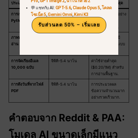
Pro
,
GPT Image 2
,
นาโน กล้วย 2
ประเภทของงาน
รุ่นที่แนะนำ
ทำไมจึงได้ผลดีที่สุด
💬 แชทกับ AI:
GPT-5.6
,
Claude Opus 5
,
โคลด
การเขียนโค้ด
จีพีที-5.4 มินิ
การคิดวิเคราะห์อย่าง
โซเน็ต 5
,
Gemini Omni
,
Kimi K3
Python
มีเหตุผลสูงและ
รับส่วนลด 50% – เริ่มเลย
ผลลัพธ์ที่รวดเร็ว.
ภาพหน้าจอแอปการ
จีพีที-5.4 มินิ
การเข้าใจภาพที่มี
อ่าน
ความละเอียดสูงแบบ
ดั้งเดิม.
การจัดเรียงอีเมล
จีพีที-5.4 นาโน
ค่าใช้จ่ายต่ำสุด
10,000 ฉบับ
($0.20/1M) สำหรับ
การอ่านพื้นฐาน.
การดึงวันที่จากไฟล์
จีพีที-5.4 นาโน
การประมวลผล
PDF
ข้อความจำนวนมาก
อย่างรวดเร็วมาก.
คำตอบจาก Reddit & PAA:
โมเดล AI ขนาดเล็กมีแนว