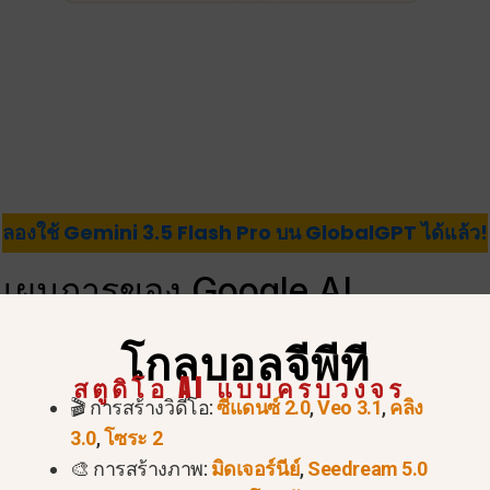
ลองใช้ Gemini 3.5 Flash Pro บน GlobalGPT ได้แล้ว!
บแผนการของ Google AI
โกลบอลจีพีที
รียบเทียบข้อมูลจำเพาะอย่างเป็นทางการต่อไปนี้. ให้สังเกตช
สตูดิโอ AI แบบครบวงจร
าณข้อมูลที่ AI สามารถประมวลผลได้ในคราวเดียว.
🎬 การสร้างวิดีโอ:
ซีแดนซ์ 2.0
,
Veo 3.1
,
คลิง
3.0
,
โซระ 2
 AI Plus
Google AI Pro
Google AI Ultra
🎨 การสร้างภาพ:
มิดเจอร์นีย์
,
Seedream 5.0