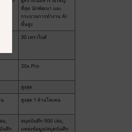
ำนวนมาก
ผู้สร้างเนื้อหารายใหญ่
ิค
ที่สุด นักพัฒนา และ
กระบวนการทำงาน AI
ขั้นสูง
30 เทราไบต์
20x Pro
สูงสุด
คน
สูงสุด 1 ล้านโทเคน
ล่ม,
สมุดบันทึก 500 เล่ม,
บันทึก
แหล่งข้อมูล/สมุดบันทึก