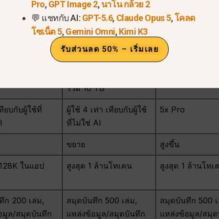
I แบบทั่วไป
ผู้ใช้ระดับสูง, ผู้
ผู้สร้างเนื้อหาจ
Pro
,
GPT Image 2
,
นาโน กล้วย 2
น นักศึกษา งานที่
สร้างสรรค์, นักพัฒนา,
และผู้ใช้ทางเทคน
💬 แชทกับ AI:
GPT-5.6
,
Claude Opus 5
,
โคลด
รประสิทธิภาพไม่
นักวิจัย
โซเน็ต 5
,
Gemini Omni
,
Kimi K3
รับส่วนลด 50% – เริ่มเลย
B
5 TB บนตารางแผน;
20 เทราไบต์
แผน Pro บางแผนอาจ
รวม 10 TB
ียบกับผู้ใช้ที่
ผู้ใช้ 4 เท่า เทียบกับผู้ใช้
5x Pro
I
ที่ไม่ใช่ AI
ม
ขยาย
สูงขึ้น
 128K ในแอป
สูงสุด 1 ล้านโทเคน
สูงสุด 1 ล้านโทเ
ทึก 200 เล่ม,
สมุดบันทึก 500 เล่ม,
สมุดบันทึก 500 เ
อมูล/สมุดบันทึก
แหล่งข้อมูล/สมุดบันทึก
แหล่งข้อมูล/สมุด