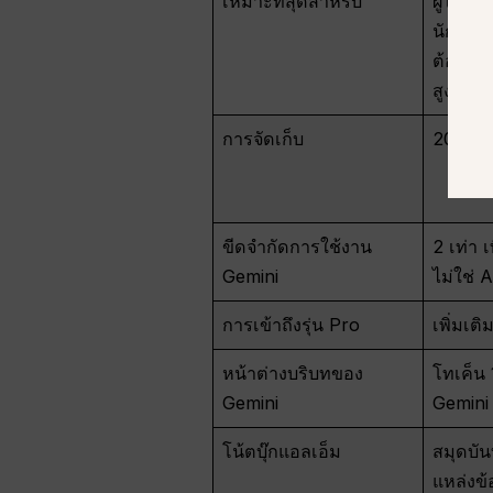
เหมาะที่สุดสำหรับ
ผู้ใช้ A
นักเรีย
ต้องกา
สูง
การจัดเก็บ
200 G
ขีดจำกัดการใช้งาน
2 เท่า เท
Gemini
ไม่ใช่ A
การเข้าถึงรุ่น Pro
เพิ่มเติ
หน้าต่างบริบทของ
โทเค็น
Gemini
Gemini
โน้ตบุ๊กแอลเอ็ม
สมุดบัน
แหล่งข้