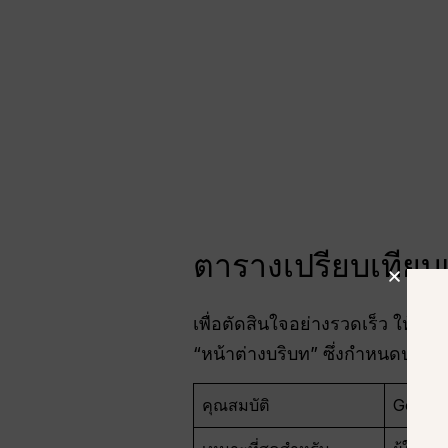
ตารางเปรียบเทีย
เพื่อตัดสินใจอย่างรวดเร็ว ให้เป
“หน้าต่างบริบท” ซึ่งกำหนดปริม
คุณสมบัติ
Google