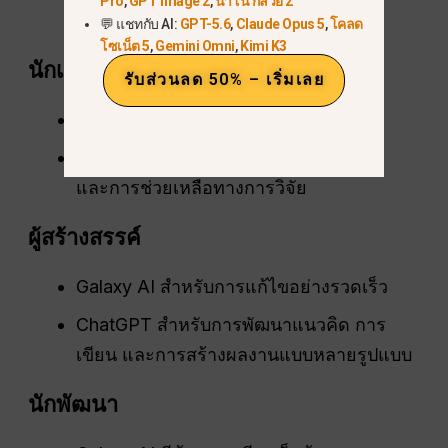
Pro
,
GPT Image 2
,
นาโน กล้วย 2
อีเมลขณะอยู่ต่างประเทศ
💬 แชทกับ AI:
GPT-5.6
,
Claude Opus 5
,
โคลด
โซเน็ต 5
,
Gemini Omni
,
Kimi K3
นักเรียน
รับส่วนลด 50% – เริ่มเลย
Galaxy AI สำหรับสรุปเนื้อหา
ChatGPT สำหรับเรียงความ, คำอธิบาย,
และการช่วยเหลือทางการวิจัย
ผู้สร้างสรรค์
Galaxy AI สำหรับการแก้ไขอย่างรวดเร็ว
ChatGPT สำหรับการพัฒนาแนวคิด การ
เขียน และการสร้างผลงานแบบหลายรูปแบบ
นักพัฒนา