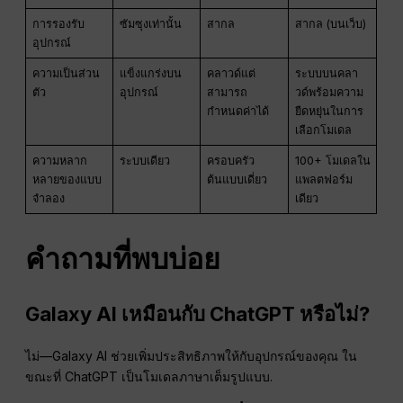
การรองรับ
ซัมซุงเท่านั้น
สากล
สากล (บนเว็บ)
อุปกรณ์
ความเป็นส่วน
แข็งแกร่งบน
คลาวด์แต่
ระบบบนคลา
ตัว
อุปกรณ์
สามารถ
วด์พร้อมความ
กำหนดค่าได้
ยืดหยุ่นในการ
เลือกโมเดล
ความหลาก
ระบบเดียว
ครอบครัว
100+ โมเดลใน
หลายของแบบ
ต้นแบบเดี่ยว
แพลตฟอร์ม
จำลอง
เดียว
คำถามที่พบบ่อย
Galaxy AI เหมือนกับ ChatGPT หรือไม่?
ไม่—Galaxy AI ช่วยเพิ่มประสิทธิภาพให้กับอุปกรณ์ของคุณ ใน
ขณะที่ ChatGPT เป็นโมเดลภาษาเต็มรูปแบบ.