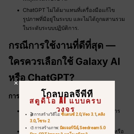
ChatGPT ไม่ได้มาแทนที่เครื่องมือแก้ไข
รูปภาพที่มีอยู่ในระบบ และไม่ได้ถูกผสานรวม
ในระดับระบบปฏิบัติการ.
กรณีการใช้งานที่ดีที่สุด —
ใครควรเลือกใช้ Galaxy AI
หรือ ChatGPT?
โกลบอลจีพีที
การเดินทางและการสื่อสาร
สตูดิโอ AI แบบครบ
วงจร
Galaxy AI สำหรับการแปลทันที รองรับการ
🎬 การสร้างวิดีโอ:
ซีแดนซ์ 2.0
,
Veo 3.1
,
คลิง
ใช้งานแบบออฟไลน์
3.0
,
โซระ 2
🎨 การสร้างภาพ:
มิดเจอร์นีย์
,
Seedream 5.0
ChatGPT สำหรับการเขียนข้อความยาวหรือ