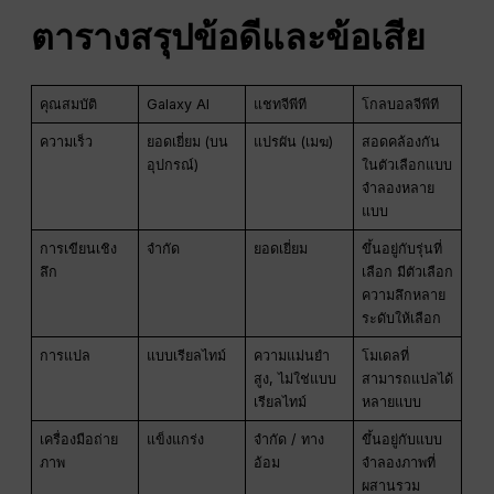
ตารางสรุปข้อดีและข้อเสีย
คุณสมบัติ
Galaxy AI
แชทจีพีที
โกลบอลจีพีที
ความเร็ว
ยอดเยี่ยม (บน
แปรผัน (เมฆ)
สอดคล้องกัน
อุปกรณ์)
ในตัวเลือกแบบ
จำลองหลาย
แบบ
การเขียนเชิง
จำกัด
ยอดเยี่ยม
ขึ้นอยู่กับรุ่นที่
ลึก
เลือก มีตัวเลือก
ความลึกหลาย
ระดับให้เลือก
การแปล
แบบเรียลไทม์
ความแม่นยำ
โมเดลที่
สูง, ไม่ใช่แบบ
สามารถแปลได้
เรียลไทม์
หลายแบบ
เครื่องมือถ่าย
แข็งแกร่ง
จำกัด / ทาง
ขึ้นอยู่กับแบบ
ภาพ
อ้อม
จำลองภาพที่
ผสานรวม