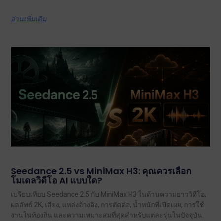
อ่านเพิ่มเติม
Seedance 2.5 vs MiniMax H3: คุณควรเลือก
โมเดลวิดีโอ AI แบบใด?
เปรียบเทียบ Seedance 2.5 กับ MiniMax H3 ในด้านความยาววิดีโอ,
ผลลัพธ์ 2K, เสียง, แหล่งอ้างอิง, การตัดต่อ, น้ำหนักที่เปิดเผย, การใช้
งานในท้องถิ่น และความเหมาะสมที่สุดสำหรับแต่ละรุ่นในปัจจุบัน.