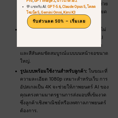
Pro
,
GPT Image 2
,
นาโน กล้วย 2
Labs Video AI หรือ CapCut desktop ช่วย
💬 แชทกับ AI:
GPT-5.6
,
Claude Opus 5
,
โคลด
ให้คุณนำเข้าไฟล์ Seedance ความละเอียด
โซเน็ต 5
,
Gemini Omni
,
Kimi K3
1080p ของคุณและอัปสเกลเป็น 4K ได้.
รับส่วนลด 50% – เริ่มเลย
การรักษาข้อมูล:
เครื่องอัปสเกลสมัยใหม่ไม่
ได้เพียงแค่ขยายวิดีโอเท่านั้น แต่ยังใช้ AI
เพื่อเติมพิกเซลที่ขาดหายไป ทำให้ใบหน้า
และสีสันคมชัดสมบูรณ์แบบบนหน้าจอขนาด
ใหญ่.
รูปแบบพร้อมใช้งานสำหรับลูกค้า:
ในขณะที่
ความละเอียด 1080p เหมาะสำหรับเว็บ การ
อัปสเกลเป็น 4K จะช่วยให้ภาพยนตร์ AI ของ
คุณตรงตามมาตรฐานการส่งมอบที่เข้มงวด
ซึ่งลูกค้าเชิงพาณิชย์หรือเทศกาลภาพยนตร์
ต้องการ.