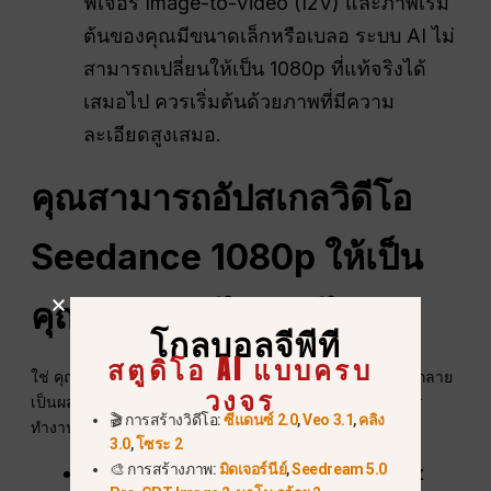
ฟีเจอร์ Image-to-Video (I2V) และภาพเริ่ม
ต้นของคุณมีขนาดเล็กหรือเบลอ ระบบ AI ไม่
สามารถเปลี่ยนให้เป็น 1080p ที่แท้จริงได้
เสมอไป ควรเริ่มต้นด้วยภาพที่มีความ
ละเอียดสูงเสมอ.
คุณสามารถอัปสเกลวิดีโอ
Seedance 1080p ให้เป็น
คุณภาพ 4K ได้หรือไม่?
โกลบอลจีพีที
สตูดิโอ AI แบบครบ
ใช่ คุณสามารถเปลี่ยนวิดีโอ Seedance 1080p ของคุณให้กลาย
วงจร
เป็นผลงานชิ้นเอกระดับ 4K ได้อย่างง่ายดายด้วยขั้นตอนการ
🎬 การสร้างวิดีโอ:
ซีแดนซ์ 2.0
,
Veo 3.1
,
คลิง
ทำงาน AI จากบุคคลที่สามที่เรียบง่าย.
3.0
,
โซระ 2
🎨 การสร้างภาพ:
มิดเจอร์นีย์
,
Seedream 5.0
ใช้ AI Upscalers:
โปรแกรมเช่น Topaz