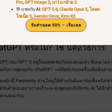
Pro
,
GPT Image 2
,
นาโน กล้วย 2
💬 แชทกับ AI:
GPT-5.6
,
Claude Opus 5
,
โคลด
โซเน็ต 5
,
Gemini Omni
,
Kimi K3
รับส่วนลด 50% – เริ่มเลย
tGPT หรือไม่? ใช่ นี่คือวิธีการ
atGPT เช่น GPT-5 อยู่ในแพลตฟอร์มของตนแล้ว ซึ่งหมาย
บการพูดคุยกับ ChatGPT แต่มีพลังของเครื่องมือค้นหาเส
อนหน้านี้ Perplexity ส่วนใหญ่ใช้สำหรับค้นหาข้อเท็จจริงเท
้รับคำตอบอย่างรวดเร็วและยังพูดคุยเชิงลึกกับ AI ได้อีก
มัครแผน Pro.