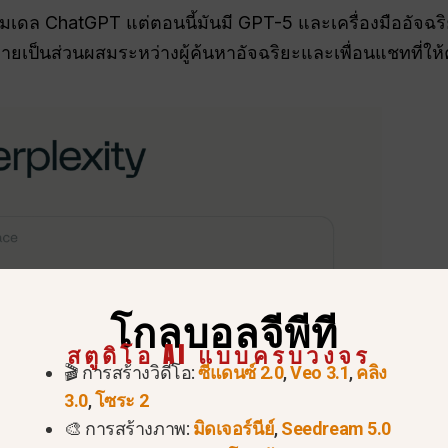
เดล ChatGPT แต่ตอนนี้มันมี GPT-5 และเครื่องมืออัจฉริยะอ
ลายเป็นส่วนผสมระหว่างผู้ค้นหาอัจฉริยะและเพื่อนแชทที่ให
โกลบอลจีพีที
สตูดิโอ AI แบบครบวงจร
🎬 การสร้างวิดีโอ:
ซีแดนซ์ 2.0
,
Veo 3.1
,
คลิง
3.0
,
โซระ 2
🎨 การสร้างภาพ:
มิดเจอร์นีย์
,
Seedream 5.0