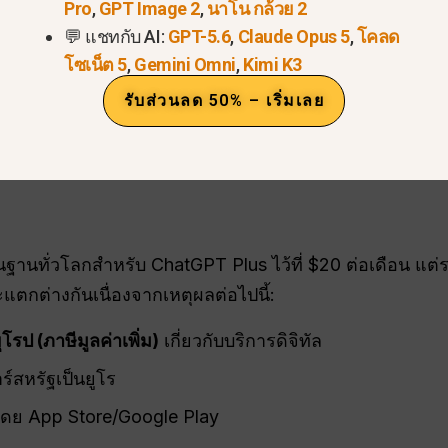
Pro
,
GPT Image 2
,
นาโน กล้วย 2
💬 แชทกับ AI:
GPT-5.6
,
Claude Opus 5
,
โคลด
ราคาในประเทศโรมาเนีย (RON)
ประมาณ
โซเน็ต 5
,
Gemini Omni
,
Kimi K3
~ค่าเช่า 100 / เดือน
รับส่วนลด 50% – เริ่มเลย
tGPT Plus มักจะปรากฏในใบเรียกเก็บเงินท้องถิ่นประมา
อง $20 ที่แปลงเป็นยูโร บวกกับภาษีมูลค่าเพิ่ม (VAT) และค่
ฐานทั่วโลกสำหรับ ChatGPT Plus ไว้ที่ $20 ต่อเดือน แต่
แตกต่างกันเนื่องจากเหตุผลต่อไปนี้:
ุโรป (
ภาษีมูลค่าเพิ่ม
)
เกี่ยวกับบริการดิจิทัล
ร์สหรัฐเป็นยูโร
ดย App Store/Google Play