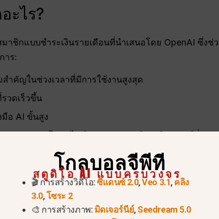
ออะไร?
มาชิกแบบชำระเงินรายเดือนที่นำเสนอโดย OpenAI ซึ่งช่
การ:
สำคัญในช่วงเวลาที่มีการใช้งานสูงสุด
วดเร็วขึ้น
ือ AI ขั้นสูง
าพ, การอัปโหลดไฟล์, และคุณสมบัติการวิเคราะห์ที่ปรับป
โกลบอลจีพีที
วชาญ, ผู้สร้างสรรค์, นักพัฒนา, และผู้ใช้บ่อยที่ต้องการความ
สตูดิโอ AI แบบครบวงจร
us ในโรมาเนีย (RON)
🎬 การสร้างวิดีโอ:
ซีแดนซ์ 2.0
,
Veo 3.1
,
คลิง
3.0
,
โซระ 2
🎨 การสร้างภาพ:
มิดเจอร์นีย์
,
Seedream 5.0
สมาชิกแบบพรีเมียมในประเทศโรมาเนีย
ประมาณ: