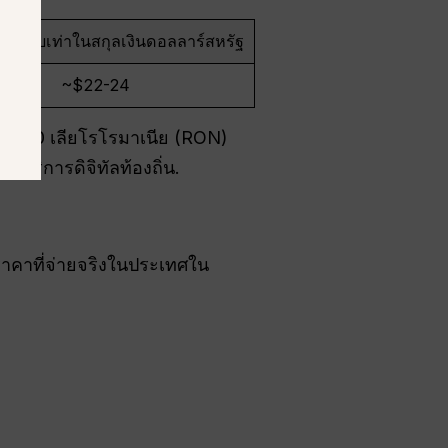
เทียบเท่าในสกุลเงินดอลลาร์สหรัฐ
~$22-24
ณ 100 เลียโรโรมาเนีย (RON)
าบริการดิจิทัลท้องถิ่น.
ราคาที่จ่ายจริงในประเทศใน