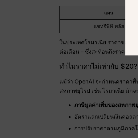
แผน
แชทจีพีที พลัส
ในประเทศโรมาเนีย ราคาของ Cha
ต่อเดือน – ซึ่งสะท้อนถึงราคาฐานข
ทำไมราคาไม่เท่ากับ $20?
แม้ว่า OpenAI จะกำหนดราคาพื้น
สหภาพยุโรป เช่น โรมาเนีย มักจะ
ภาษีมูลค่าเพิ่มของสหภาพย
อัตราแลกเปลี่ยนเงินดอลลา
การปรับราคาตามภูมิภาคโ