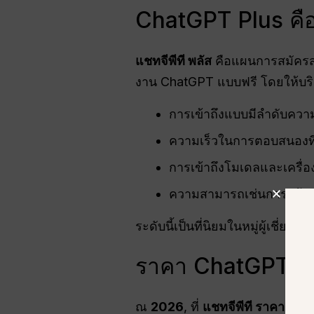
ChatGPT Plus คื
แชทจีพีที
พลัส
คือแผนการสมัครส
งาน ChatGPT แบบฟรี โดยให้บริ
การเข้าถึงแบบมีลำดับความ
ความเร็วในการตอบสนองที่ร
การเข้าถึงโมเดลและเครื่องม
ความสามารถเช่นการสร้างภ
ระดับนี้เป็นที่นิยมในหมู่ผู้เชี่ย
ราคา ChatGPT Pl
ณ
2026
, ที่
แชทจีพีที
ราคาสมัคร