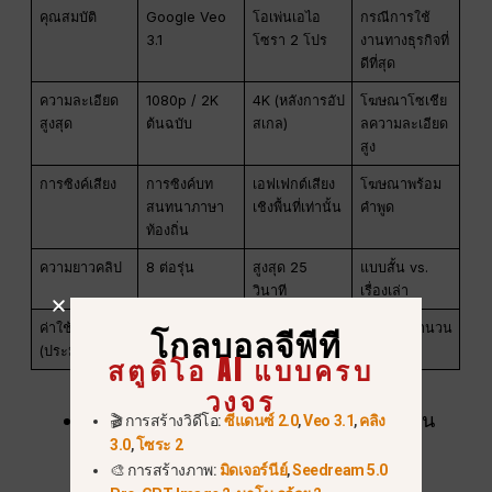
คุณสมบัติ
Google Veo
โอเพ่นเอไอ
กรณีการใช้
3.1
โซรา 2 โปร
งานทางธุรกิจที่
ดีที่สุด
ความละเอียด
1080p / 2K
4K (หลังการอัป
โฆษณาโซเชีย
สูงสุด
ต้นฉบับ
สเกล)
ลความละเอียด
สูง
การซิงค์เสียง
การซิงค์บท
เอฟเฟกต์เสียง
โฆษณาพร้อม
สนทนาภาษา
เชิงพื้นที่เท่านั้น
คำพูด
ท้องถิ่น
ความยาวคลิป
8 ต่อรุ่น
สูงสุด 25
แบบสั้น vs.
วินาที
เรื่องเล่า
ค่าใช้จ่าย
ระดับองค์กรสูง
$200/เดือน
การผลิตจำนวน
โกลบอลจีพีที
(ประมาณการ)
(มาตรฐาน)
มาก
สตูดิโอ AI แบบครบ
วงจร
หน่วยงานต่างๆ มักพบว่า GlobalGPT
เป็น
🎬 การสร้างวิดีโอ:
ซีแดนซ์ 2.0
,
Veo 3.1
,
คลิง
3.0
,
โซระ 2
ศูนย์กลางที่มีความหลากหลายมากที่สุด
🎨 การสร้างภาพ:
มิดเจอร์นีย์
,
Seedream 5.0
สำหรับงานเหล่านี้ เนื่องจากช่วยให้ทีม