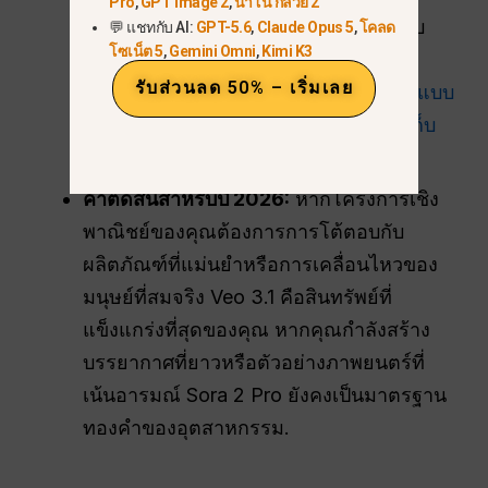
Pro
,
GPT Image 2
,
นาโน กล้วย 2
สร้างสรรค์สามารถสร้างคลิปที่มีฟิสิกส์ซับ
💬 แชทกับ AI:
GPT-5.6
,
Claude Opus 5
,
โคลด
โซเน็ต 5
,
Gemini Omni
,
Kimi K3
ซ้อนใน Veo 3.1 และจากนั้นเปลี่ยนไปใช้
รับส่วนลด 50% – เริ่มเลย
Sora 2 Pro สำหรับการสร้างภาพ B-roll แบบ
ภาพยนตร์ ทั้งหมดภายในรอบการเรียกเก็บ
เงินเดียวกัน.
คำตัดสินสำหรับปี 2026:
หากโครงการเชิง
พาณิชย์ของคุณต้องการการโต้ตอบกับ
ผลิตภัณฑ์ที่แม่นยำหรือการเคลื่อนไหวของ
มนุษย์ที่สมจริง Veo 3.1 คือสินทรัพย์ที่
แข็งแกร่งที่สุดของคุณ หากคุณกำลังสร้าง
บรรยากาศที่ยาวหรือตัวอย่างภาพยนตร์ที่
เน้นอารมณ์ Sora 2 Pro ยังคงเป็นมาตรฐาน
ทองคำของอุตสาหกรรม.