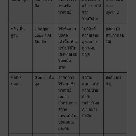
ถึง
งานเชิง
สร้างรายได้
ของ
พาณิชย์
จาก
SynthID
YouTube
ฟรี / พื้น
Google
ใช้เพื่อส่วน
ไม่มีสิทธิ์.
บังคับ (ไม่
ฐาน
Labs / AI
บุคคล
ความเสี่ยง
สามารถลบ
Studio
เท่านั้น ห้าม
สูงต่อการ
ได้)
นำไปใช้ใน
ถูกระงับ
เชิงพาณิชย์
บัญชี.
โดยเด็ด
ขาด.
ข้อดี /
Gemini ขั้น
จำกัดการ
จำกัด.
บังคับ (ฝัง
บุคคล
สูง
ใช้งานเชิง
อนุญาตได้
ตัว)
พาณิชย์
หากมีป้าย
เหมาะ
กำกับ
สำหรับการ
“สร้างโดย
สร้าง
AI” อย่าง
แบรนด์ส่วน
บังคับ.
บุคคลและ
ผลงาน.