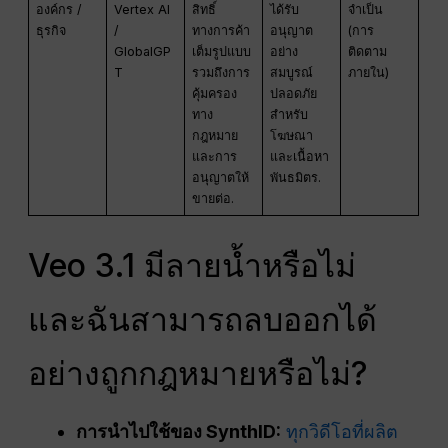
องค์กร /
Vertex AI
สิทธิ์
ได้รับ
จำเป็น
ธุรกิจ
/
ทางการค้า
อนุญาต
(การ
GlobalGP
เต็มรูปแบบ
อย่าง
ติดตาม
T
รวมถึงการ
สมบูรณ์
ภายใน)
คุ้มครอง
ปลอดภัย
ทาง
สำหรับ
กฎหมาย
โฆษณา
และการ
และเนื้อหา
อนุญาตให้
พันธมิตร.
ขายต่อ.
Veo 3.1 มีลายน้ำหรือไม่
และฉันสามารถลบออกได้
อย่างถูกกฎหมายหรือไม่?
การนำไปใช้ของ SynthID:
ทุกวิดีโอที่ผลิต