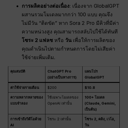
การผลิตอย่างต่อเนื่อง
: เนื่องจาก GlobalGPT
ผสานรวมโมเดลมากกว่า 100 แบบ คุณจึง
ไม่มีวัน “ติดขัด” หาก Sora 2 Pro มีคิวที่มีค่า
ความหน่วงสูง คุณสามารถสลับไปใช้ได้ทันที
โซระ 2 แฟลช
หรือ
วัน
เพื่อให้การผลิตของ
คุณดำเนินไปตามกำหนดการโดยไม่เสียค่า
ใช้จ่ายเพิ่มเติม.
คุณสมบัติ
ChatGPT Pro
แผนโปร
(อย่างเป็นทางการ)
GlobalGPT
ค่าใช้จ่ายรายเดือน
$200
$10.8
ความหลากหลายของ
ใช้เฉพาะโมเดลของ
100+ โมเดล
แบบจำลอง
OpenAI เท่านั้น
(Claude, Gemini,
เป็นต้น)
การเข้าถึงวิดีโอด้วย
โซระ 2 เท่านั้น
โซระ 2, คลิง, เวโอ,
AI
วัน