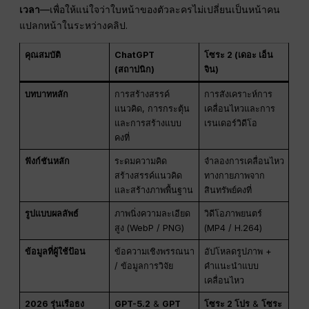
เวลา
—เพื่อให้แน่ใจว่าใบหน้าของตัวละครไม่เปลี่ยนเป็นหน้าคน
แปลกหน้าในระหว่างคลิป.
คุณสมบัติ
ChatGPT
โซระ 2 (เดอะ เอ็น
(สถาปนิก)
จิน)
บทบาทหลัก
การสร้างสรรค์
การสังเคราะห์การ
แนวคิด, การกระตุ้น
เคลื่อนไหวและการ
และการสร้างแบบ
เรนเดอร์วิดีโอ
คงที่
ฟังก์ชันหลัก
ระดมความคิด
จำลองการเคลื่อนไหว
สร้างสรรค์แนวคิด
ทางกายภาพจาก
และสร้างภาพพื้นฐาน
สินทรัพย์คงที่
รูปแบบผลลัพธ์
ภาพนิ่งความละเอียด
วิดีโอภาพยนตร์
สูง (WebP / PNG)
(MP4 / H.264)
ข้อมูลที่ผู้ใช้ป้อน
ข้อความเชิงพรรณนา
อัปโหลดรูปภาพ +
/ ข้อมูลการวิจัย
คำแนะนำแบบ
เคลื่อนไหว
2026 รุ่นเรือธง
GPT-5.2
&
GPT
โซระ 2 โปร
&
โซระ