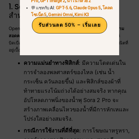
Pro
,
GPT Image 2
,
นาโน กล้วย 2
1. Sora 2 Pro: มาตรฐานทองคำ
💬 แชทกับ AI:
GPT-5.6
,
Claude Opus 5
,
โคลด
สำหรับ “การจำลองโลก”
โซเน็ต 5
,
Gemini Omni
,
Kimi K3
รับส่วนลด 50% – เริ่มเลย
OpenAI's
โซระ 2 โปร
ยังคงเป็นผู้นำในอุตสาหกรรมใน
ความ
สอดคล้องเชิงพื้นที่-เชิงเวลา
. ต่างจากแบบก่อนหน้าที่เพียงแค่
บิดเบือนพิกเซล, Sora 2 Pro เข้าใจถึงโครงสร้างทางเรขาคณิตที่
อยู่เบื้องหลังของฉาก.
ความแม่นยำทางฟิสิกส์
: มีความโดดเด่นใน
การจำลองพลศาสตร์ของไหล (เช่น น้ำ
กระเซ็น ควันลอยขึ้น) และฟิสิกส์ของผ้าที่
ท้าทายแรงโน้มถ่วงได้อย่างสมจริง หากคุณ
อัปโหลดภาพนิ่งของน้ำพุ Sora 2 Pro จะ
สร้างภาพเคลื่อนไหวของน้ำที่มีการหักเหและ
โปร่งใสอย่างสมจริง.
กรณีการใช้งานที่ดีที่สุด
: การโฆษณาหรูหรา,