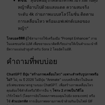
ดีขึ้น
: “สุนัขพันธุ์โกลเด้นรีทรีฟเวอร์วิ่งผ่านทุ่ง
หญ้าที่อาบไปด้วยแสงแดด ความสมจริง
ระดับ 4k ถ่ายภาพแบบสโลว์โมชั่น ติดตาม
การเคลื่อนไหว พร้อมเอฟเฟกต์เบลอของ
หญ้า”
โกลบอลจีพีที
ผู้ใช้สามารถใช้เครื่องมือ “Prompt Enhancer” ภาย
ในแดชบอร์ด LLM เพื่อขยายแนวคิดที่เรียบง่ายให้เป็นคำแนะนำที่
มีความแม่นยำสูงสำหรับ Sora 2 โดยอัตโนมัติ.
คำถามที่พบบ่อย
ChatGPT มีปุ่ม “สร้างภาพเคลื่อนไหว” เฉพาะสำหรับรูปภาพหรือ
ไม่?
ไม่, ณ ปี 2026 ไม่มีปุ่ม “Animate” แบบคลิกเดียวในอินเต
อร์เฟซแชทมาตรฐานของ ChatGPT. เพื่อสร้างภาพเคลื่อนไหว
คุณต้องใช้คำสั่งหรือวิธีการอื่น ๆ
โซระ 2 ภาพเป็นวิดีโอ
เวิร์กโฟลว์ (โดยการอัปโหลดภาพของคุณไปยัง sora.com) หรือ
ใช้
ตัวแปลรหัส
การเย็บภาพหลายภาพเข้าด้วยกันเป็นไฟล์ GIF