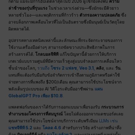
ก็ตาม แม้จะมีการอัปเดตล่าสุดในปี 2026 ผู้ใช้ก็ยังคงพบ
ความ
ล่าช้าของรุ่นที่รุนแรง
ในช่วงเวลาเร่งด่วน—ซึ่งมักจะมีคิวยาว
หลายชั่วโมง—และพฤติกรรมที่ก้าวร้าว
ตัวกรองความปลอดภัย
ซึ่ง
อาจบล็อกภาพเคลื่อนไหวที่ไม่เป็นอันตรายซึ่งมีมนุษย์เป็นวัตถุโดย
ผิดพลาดได้.
อุปสรรคทางเทคนิคเหล่านี้และลักษณะที่กระจัดกระจายของการ
ใช้งานเครื่องมือต่างๆ สามารถขัดขวางประสิทธิภาพในการ
สร้างสรรค์ได้.
โกลบอลจีพีที
แก้ไขปัญหานี้ด้วยการให้บริการ
เกตเวย์แบบรวมศูนย์ที่มีความเร็วสูงสู่แบบจำลองการเคลื่อนไหว
ชั้นนำของโลก,
รวมถึง
โซระ 2 แฟลช
,
Veo 3.1
,
คลิง
, และ
วัน
.
แทนที่จะต้องรับมือกับข้อจำกัดการเข้าถึงตามภูมิภาคหรือค่าใช้
จ่ายทางการที่แพงถึง $200/เดือน คุณสามารถใช้ประโยชน์จาก
พลังเต็มรูปแบบของ AI วิดีโอระดับมืออาชีพผ่าน
แผน
GlobalGPT Pro เพียง $10.8
.
แพลตฟอร์มของเราได้รับการออกแบบมาเพื่อรองรับ
กระบวนการ
ทำงานของโครงการที่สมบูรณ์
โดยไม่ต้องออกจากแดชบอร์ดเลย
คุณสามารถใช้ประโยชน์จากบริการระดับพรีเมียม
LLMs เช่น
แชทจีพีที 5.2
และ
โคลด 4.6
สำหรับการวิจัย สร้างภาพที่น่าทึ่ง
ด้วย
มิดเจอร์นีย์
หรือ
นาโน กล้วย 2
,
และแปลงภาพนิ่งเหล่านั้น