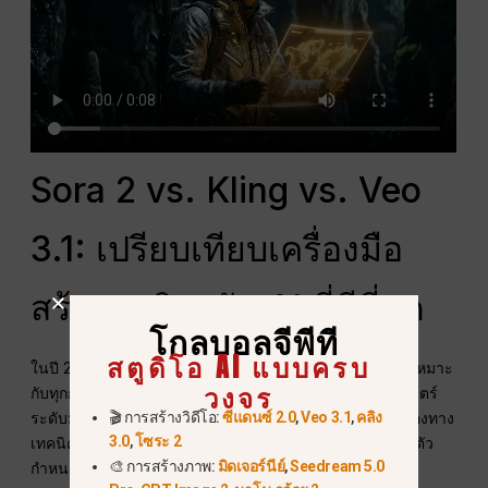
Sora 2 vs. Kling vs. Veo
3.1: เปรียบเทียบเครื่องมือ
สร้างแอนิเมชัน AI ที่ดีที่สุด
โกลบอลจีพีที
สตูดิโอ AI แบบครบ
ในปี 2026 “การทำให้ภาพเคลื่อนไหว” ไม่ใช่กระบวนการที่เหมาะ
วงจร
กับทุกกรณีอีกต่อไป ขึ้นอยู่กับว่าคุณกำลังสร้างผลงานภาพยนตร์
🎬 การสร้างวิดีโอ:
ซีแดนซ์ 2.0
,
Veo 3.1
,
คลิง
ระดับมาสเตอร์พีซ คลิปไวรัลบนโซเชียลมีเดีย หรือการจำลองทาง
3.0
,
โซระ 2
เทคนิค โมเดลที่คุณเลือกบน
โกลบอลจีพีที
แดชบอร์ดจะเป็นตัว
🎨 การสร้างภาพ:
มิดเจอร์นีย์
,
Seedream 5.0
กำหนดความสำเร็จของโครงการของคุณ.