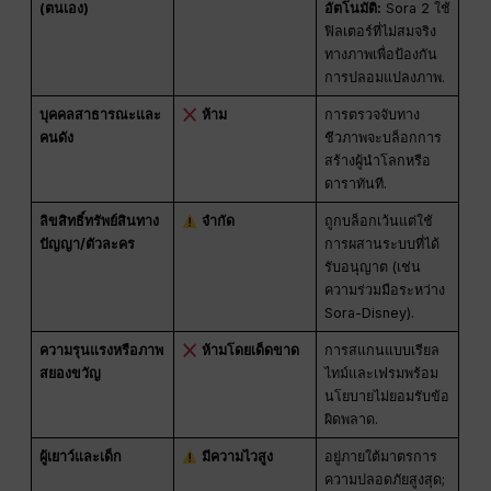
(ตนเอง)
อัตโนมัติ:
Sora 2 ใช้
ฟิลเตอร์ที่ไม่สมจริง
ทางภาพเพื่อป้องกัน
การปลอมแปลงภาพ.
บุคคลสาธารณะและ
ห้าม
การตรวจจับทาง
คนดัง
ชีวภาพจะบล็อกการ
สร้างผู้นำโลกหรือ
ดาราทันที.
ลิขสิทธิ์ทรัพย์สินทาง
จำกัด
ถูกบล็อกเว้นแต่ใช้
ปัญญา/ตัวละคร
การผสานระบบที่ได้
รับอนุญาต (เช่น
ความร่วมมือระหว่าง
Sora-Disney).
ความรุนแรงหรือภาพ
ห้ามโดยเด็ดขาด
การสแกนแบบเรียล
สยองขวัญ
ไทม์และเฟรมพร้อม
นโยบายไม่ยอมรับข้อ
ผิดพลาด.
ผู้เยาว์และเด็ก
มีความไวสูง
อยู่ภายใต้มาตรการ
ความปลอดภัยสูงสุด;