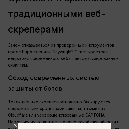
традиционными веб-
скреперами
Зачем отказываться от проверенных инструментов
вроде Puppeteer или Playwright? Ответ кроется в
неприязни современного веба к автоматизированным
скриптам.
Обход современных систем
защиты от ботов
Традиционные скреперы мгновенно блокируются
современными средствами защиты, такими как
Cloudflare или усовершенствованные CAPTCHA.
Поскольку им не хватает человеческой случайности и
визуального восприятия, их ботоподобные сигнатуры