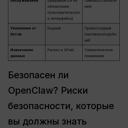
обслуживание
(прерывается на
самовосстановле
обновление
ния)
пользовательског
о интерфейса)
Уклонение от
Бедный
Превосходный
ботов
(человекоподобн
ый)
Извлечение
Регекс и XPath
Семантическое
данных
понимание
Безопасен ли
OpenClaw? Риски
безопасности, которые
вы должны знать