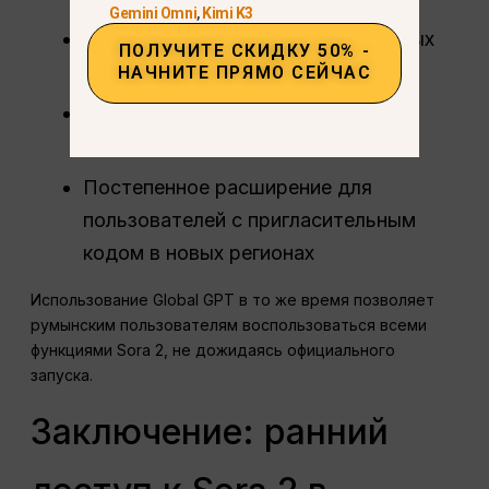
Gemini Omni
,
Kimi K3
Успешное соблюдение нормативных
ПОЛУЧИТЕ СКИДКУ 50% -
требований ЕС
НАЧНИТЕ ПРЯМО СЕЙЧАС
Масштабирование платформы в
Северной Америке
Постепенное расширение для
пользователей с пригласительным
кодом в новых регионах
Использование Global GPT в то же время позволяет
румынским пользователям воспользоваться всеми
функциями Sora 2, не дожидаясь официального
запуска.
Заключение: ранний