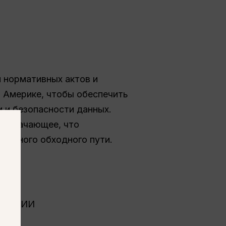
и нормативных актов и
й Америке, чтобы обеспечить
 и безопасности данных.
, означающее, что
иального обходного пути.
ощью ИИ