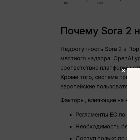
Почему Sora 2 
Недоступность Sora 2 в Пор
местного надзора. OpenAI у
соответствие платформы ст
Кроме того, система пригла
европейские пользователи н
Факторы, влияющие на внедр
Регламенты ЕС по защ
Необходимость безопа
Доступ только по при