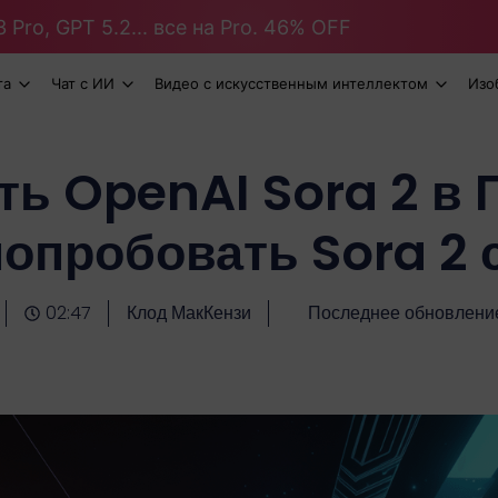
 Pro, GPT 5.2... все на Pro. 46% OFF
та
Чат с ИИ
Видео с искусственным интеллектом
Изо
ть OpenAI Sora 2 в 
попробовать Sora 2 
02:47
Клод МакКензи
Последнее обновление