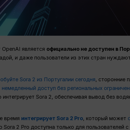
т OpenAI является
официально не доступен в По
адой, и даже пользователи из этих стран нуждаю
обуйте Sora 2 из Португалии сегодня
, сторонние 
ь
немедленный доступ без региональных ограничен
ю интегрирует Sora 2, обеспечивая вывод без вод
ее время
интегрирует Sora 2 Pro
, который может
о Sora 2 Pro доступна только для пользователей с