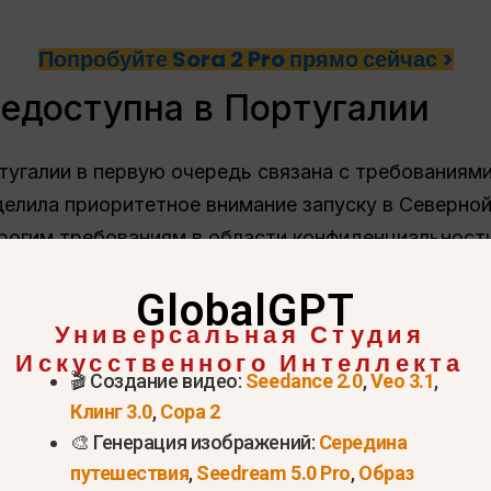
Попробуйте Sora 2 Pro прямо сейчас >
недоступна в Португалии
тугалии в первую очередь связана с требованиям
делила приоритетное внимание запуску в Северно
рогим требованиям в области конфиденциальности
сительных кодов добавляет еще одно ограничение
GlobalGPT
е могут получить прямой доступ к Sora 2 без офиц
Универсальная Студия
ение в Португалии:
Искусственного Интеллекта
🎬 Создание видео:
Seedance 2.0
,
Veo 3.1
,
ите данных (соответствие GDPR)
Клинг 3.0
,
Сора 2
🎨 Генерация изображений:
Середина
сной модерации видеороликов, созданных с пом
путешествия
,
Seedream 5.0 Pro
,
Образ
глашению даже в разрешенных регионах