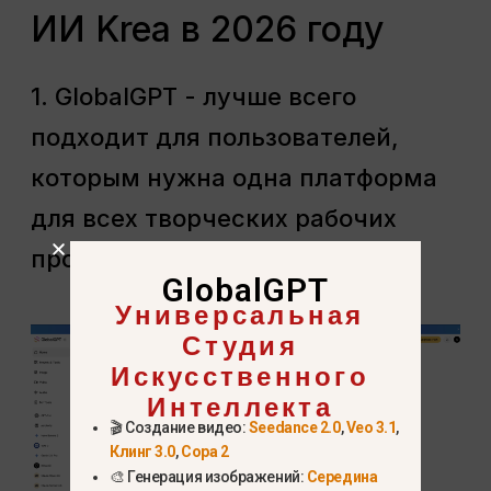
ИИ Krea в 2026 году
1. GlobalGPT - лучше всего
подходит для пользователей,
которым нужна одна платформа
для всех творческих рабочих
процессов
GlobalGPT
Универсальная
Студия
Искусственного
Интеллекта
🎬 Создание видео:
Seedance 2.0
,
Veo 3.1
,
Клинг 3.0
,
Сора 2
🎨 Генерация изображений:
Середина