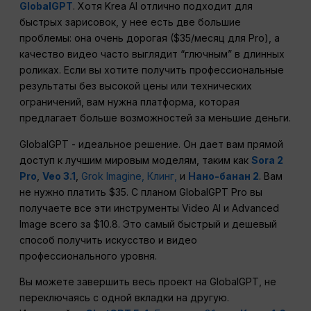
GlobalGPT
. Хотя Krea AI отлично подходит для
быстрых зарисовок, у нее есть две большие
проблемы: она очень дорогая ($35/месяц для Pro), а
качество видео часто выглядит “глючным” в длинных
роликах. Если вы хотите получить профессиональные
результаты без высокой цены или технических
ограничений, вам нужна платформа, которая
предлагает больше возможностей за меньшие деньги.
GlobalGPT - идеальное решение. Он дает вам прямой
доступ к лучшим мировым моделям, таким как
Sora 2
Pro
,
Veo 3.1
,
Grok Imagine,
Клинг,
и
Нано-банан 2
. Вам
не нужно платить $35. С планом GlobalGPT Pro вы
получаете все эти инструменты Video AI и Advanced
Image всего за $10.8. Это самый быстрый и дешевый
способ получить искусство и видео
профессионального уровня.
Вы можете завершить весь проект на GlobalGPT, не
переключаясь с одной вкладки на другую.