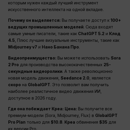
которым нужен каждый лучший инструмент
искусственного интеллекта на одной вкладке.
Почему он выделяется:
Вы получаете доступ к
100+
ведущих промышленных моделей
. Сюда входят
самые умные писатели, такие как
ChatGPT 5.2
и
Клод
4.5
, Плюс лучшие визуальные инструменты, такие как
Midjourney v7
и
Нано Банана Про
.
Видеопреимущество:
Вы можете использовать
Sora
2 Pro
для производства высококачественных
25-
секундные видеоролики
. А также революционно
новая модель движения,
Seedance 2.0
, является
скоро
на
GlobalGPT
. Это позволит вам получить
наиболее реалистичное видео движения ИИ,
доступное в 2026 году.
Где она побеждает Креа:
Цена:
Вы получите все
премиум-модели (Sora, Midjourney, Flux) в
GlobalGPT
Pro Plan
только для
$10.8
.
Креа
обвинения
$35
для
их версии Pro.