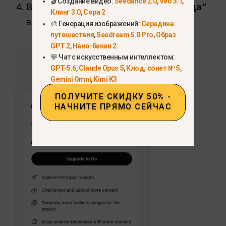
🎬 Создание видео:
Seedance 2.0
,
Veo 3.1
,
Выберите
“Обновление для перехода”
Клинг 3.0
,
Сора 2
вариант.
🎨 Генерация изображений:
Середина
путешествия
,
Seedream 5.0 Pro
,
Образ
GPT 2
,
Нано-банан 2
💬 Чат с искусственным интеллектом:
GPT-5.6
,
Claude Opus 5
,
Клод, сонет № 5
,
Gemini Omni
,
Kimi K3
ПОЛУЧИТЕ СКИДКУ 50% -
НАЧНИТЕ ПРЯМО СЕЙЧАС