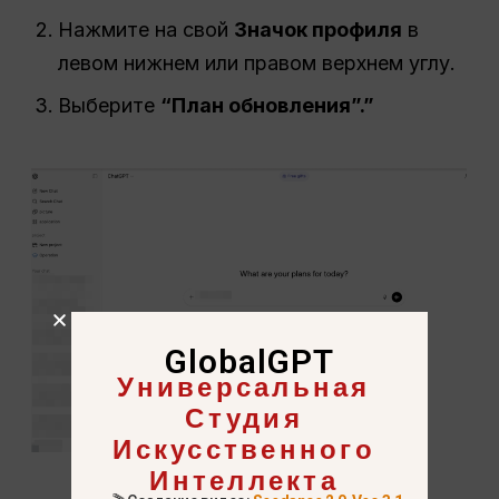
Нажмите на свой
Значок профиля
в
левом нижнем или правом верхнем углу.
Выберите
“План обновления”.”
GlobalGPT
Универсальная
Студия
Искусственного
Интеллекта