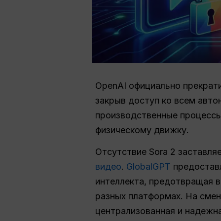
OpenAI официально прекрат
закрыв доступ ко всем авт
производственные процессы
физическому движку.
Отсутствие Sora 2 заставля
видео
.
GlobalGPT
предоставл
интеллекта, предотвращая в
разных платформах. На смен
централизованная и надежн