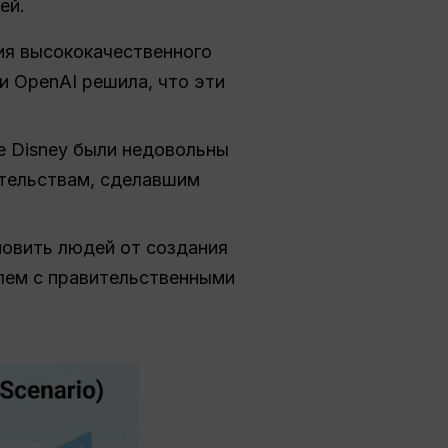
ей.
я высококачественного
и OpenAI решила, что эти
е Disney были недовольны
ательствам, сделавшим
овить людей от создания
лем с правительственными