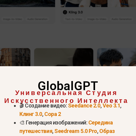
GlobalGPT
Универсальная Студия
Искусственного Интеллекта
ь Sora после ее удаления: 
🎬 Создание видео:
Seedance 2.0
,
Veo 3.1
,
Клинг 3.0
,
Сора 2
ь доступ к официальному и
🎨 Генерация изображений:
Середина
путешествия
,
Seedream 5.0 Pro
,
Образ