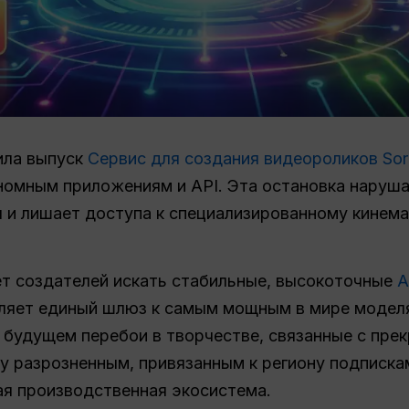
ила выпуск
Сервис для создания видеороликов Sor
ономным приложениям и API. Эта остановка наруш
 и лишает доступа к специализированному кинем
ет создателей искать стабильные, высокоточные
А
яет единый шлюз к самым мощным в мире моделя
 будущем перебои в творчестве, связанные с пре
у разрозненным, привязанным к региону подписка
ая производственная экосистема.