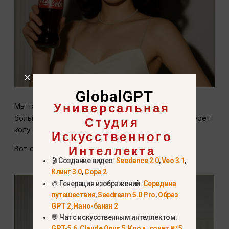
GlobalGPT
Универсальная
Мы также можем заставить модель выполнять
Студия
больше действий, например: модель радостно берет
колу и делает глоток.
Искусственного
Интеллекта
Вот сгенерированное изображение Ads.
🎬 Создание видео:
Seedance 2.0
,
Veo 3.1
,
Клинг 3.0
,
Сора 2
🎨 Генерация изображений:
Середина
путешествия
,
Seedream 5.0 Pro
,
Образ
GPT 2
,
Нано-банан 2
💬 Чат с искусственным интеллектом:
GPT-5.6
,
Claude Opus 5
,
Клод, сонет № 5
,