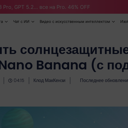
 Pro, GPT 5.2... все на Pro. 46% OFF
та
Чат с ИИ
Видео с искусственным интеллектом
Изо
ять солнцезащитные
Nano Banana (с под
04:15
Клод МакКензи
Последнее обновлени