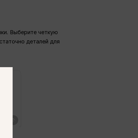
чки. Выберите четкую
статочно деталей для