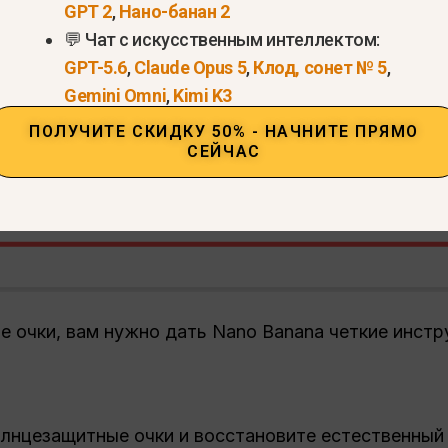
GPT 2
,
Нано-банан 2
уйте правильную подсказку
💬 Чат с искусственным интеллектом:
GPT-5.6
,
Claude Opus 5
,
Клод, сонет № 5
,
Gemini Omni
,
Kimi K3
ПОЛУЧИТЕ СКИДКУ 50% - НАЧНИТЕ ПРЯМО
СЕЙЧАС
 очки, вам нужно дать Nano Banana четкие инстр
олнцезащитные очки и восстановите естественный 