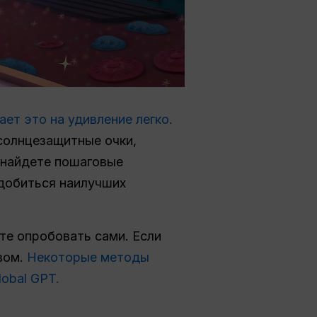
ет это на удивление легко.
солнцезащитные очки,
ы найдете пошаговые
 добиться наилучших
е опробовать сами. Если
вом.
Некоторые методы
obal GPT.