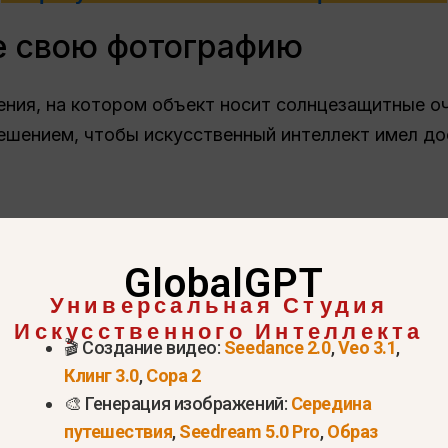
те свою фотографию
ения, на котором объект носит солнцезащитные о
ешением, чтобы искусственный интеллект имел до
GlobalGPT
Универсальная Студия
Искусственного Интеллекта
🎬 Создание видео:
Seedance 2.0
,
Veo 3.1
,
Клинг 3.0
,
Сора 2
🎨 Генерация изображений:
Середина
путешествия
,
Seedream 5.0 Pro
,
Образ