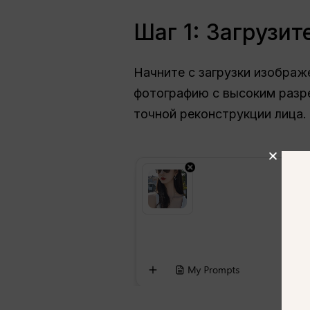
Шаг 1: Загрузи
Начните с загрузки изображ
фотографию с высоким разр
точной реконструкции лица.