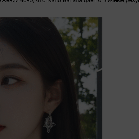
жений ясно, что Nano Banana дает отличные резу