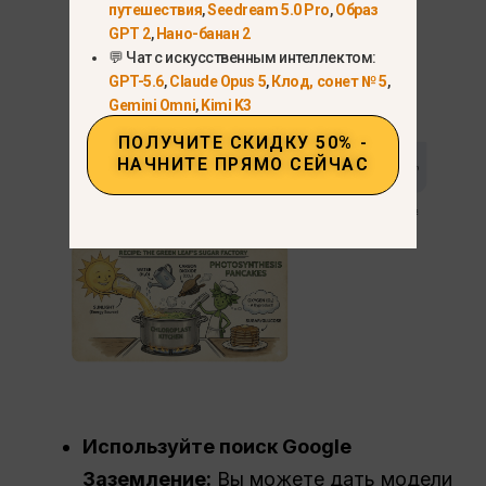
путешествия
,
Seedream 5.0 Pro
,
Образ
ингредиент”, позволяет модели
GPT 2
,
Нано-банан 2
💬 Чат с искусственным интеллектом:
рассуждать на основе аналогии.
GPT-5.6
,
Claude Opus 5
,
Клод, сонет № 5
,
Gemini Omni
,
Kimi K3
ПОЛУЧИТЕ СКИДКУ 50% -
НАЧНИТЕ ПРЯМО СЕЙЧАС
Используйте поиск Google
Заземление
:
Вы можете дать модели