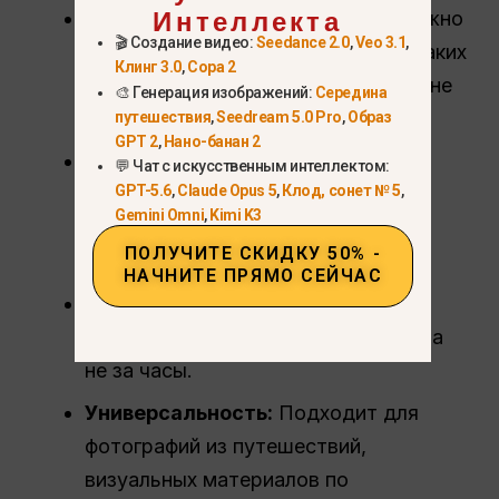
Интеллекта
Простота использования:
Вам нужно
🎬 Создание видео:
Seedance 2.0
,
Veo 3.1
,
только ввести короткий текст, никаких
Клинг 3.0
,
Сора 2
сложных навыков редактирования не
🎨 Генерация изображений:
Середина
требуется.
путешествия
,
Seedream 5.0 Pro
,
Образ
GPT 2
,
Нано-банан 2
Точность ИИ:
Инструмент
💬 Чат с искусственным интеллектом:
GPT-5.6
,
Claude Opus 5
,
Клод, сонет № 5
,
автоматически обнаруживает и
Gemini Omni
,
Kimi K3
улучшает детали на ваших
ПОЛУЧИТЕ СКИДКУ 50% -
изображениях.
НАЧНИТЕ ПРЯМО СЕЙЧАС
Экономия времени:
Помечайте
несколько ориентиров за секунды, а
не за часы.
Универсальность:
Подходит для
фотографий из путешествий,
визуальных материалов по