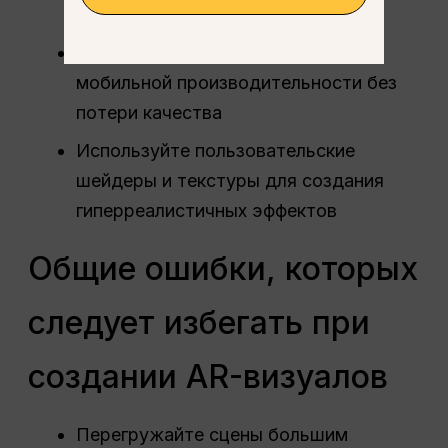
такие как кнопки или триггеры
Оптимизируйте AR-сцены для
мобильной производительности без
потери качества
Используйте пользовательские
шейдеры и текстуры для создания
гиперреалистичных эффектов
Общие ошибки, которых
следует избегать при
создании AR-визуалов
Перегружайте сцены большим