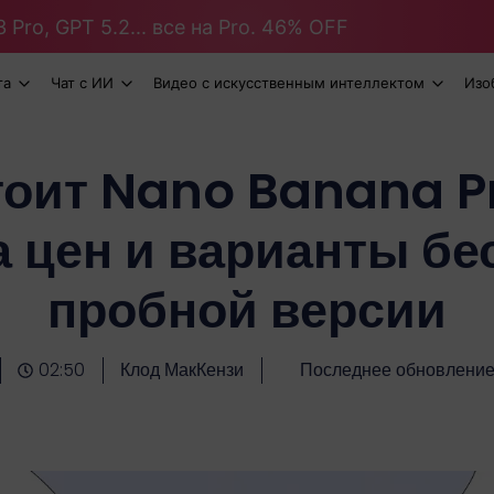
 Pro, GPT 5.2... все на Pro. 46% OFF
та
Чат с ИИ
Видео с искусственным интеллектом
Изо
тоит Nano Banana P
а цен и варианты бе
пробной версии
02:50
Клод МакКензи
Последнее обновление: