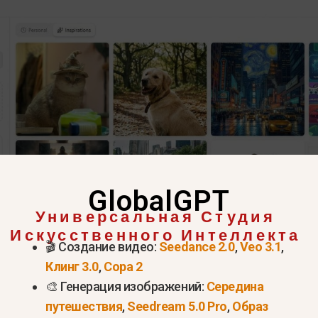
GlobalGPT
Универсальная Студия
Искусственного Интеллекта
🎬 Создание видео:
Seedance 2.0
,
Veo 3.1
,
Клинг 3.0
,
Сора 2
🎨 Генерация изображений:
Середина
Попробуйте Nano Banana 2 прямо сейчас >
путешествия
,
Seedream 5.0 Pro
,
Образ