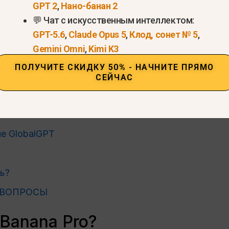
GPT 2
,
Нано-банан 2
💬 Чат с искусственным интеллектом:
GPT-5.6
,
Claude Opus 5
,
Клод, сонет № 5
,
 Pro?
Gemini Omni
,
Kimi K3
в Nano Banana 2
ПОЛУЧИТЕ СКИДКУ 50% - НАЧНИТЕ ПРЯМО
ro в зависимости от способа доступа
СЕЙЧАС
API
яных знаков
е GlobalGPT
ь?
 ВОПРОСЫ
 Banana Pro?