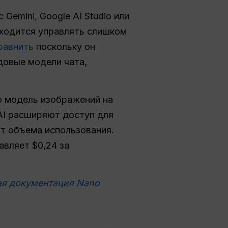
Gemini, Google AI Studio или
иходится управлять слишком
равнить
поскольку он
довые модели чата,
ю модель изображений на
 AI расширяют доступ для
от объема использования.
авляет $0,24 за
я документация Nano