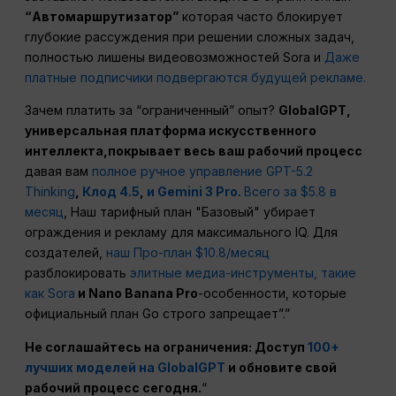
“Автомаршрутизатор”
которая часто блокирует
глубокие рассуждения при решении сложных задач,
полностью лишены видеовозможностей Sora и
Даже
платные подписчики подвергаются будущей рекламе.
Зачем платить за “ограниченный” опыт?
GlobalGPT,
универсальная платформа искусственного
интеллекта,
покрывает весь ваш
рабочий процесс
давая вам
полное ручное управление GPT-5.2
Thinking
,
Клод 4.5
,
и Gemini 3 Pro.
Всего за $5.8 в
месяц
, Наш тарифный план "Базовый" убирает
ограждения и рекламу для максимального IQ. Для
создателей,
наш Про-план $10.8/месяц
разблокировать
элитные медиа-инструменты, такие
как Sora
и Nano Banana Pro
-особенности, которые
официальный план Go строго запрещает”.”
Не соглашайтесь на ограничения: Доступ
100+
лучших моделей на GlobalGPT
и обновите свой
рабочий процесс
сегодня.
“