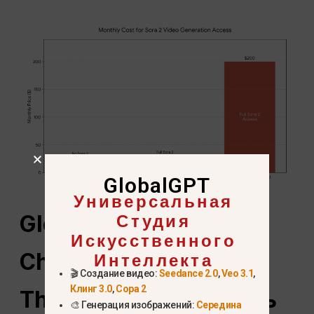
GlobalGPT
Универсальная
Студия
GlobalGPT ($5.8) vs.
Искусственного
Интеллекта
ChatGPT
Вперед ($8):
🎬 Создание видео:
Seedance 2.0
,
Veo 3.1
,
Клинг 3.0
,
Сора 2
The Ultimate
Ценность
🎨 Генерация изображений:
Середина