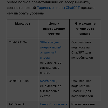
более полное представление об ассортименте,
сравните полный
Тарифные планы ChatGPT
прежде
чем выбрать уровень.
Маршрут
Цена и
Что входит в
выставление
стоимость
счетов
оплаты
ChatGPT Go
$8/месяц —
Официальная
американский
подписка на
эталонный
ChatGPT для
индекс
;
потребителей
ежемесячное
выставление
счетов
ChatGPT Plus
$20/месяц
;
Официальная
ежемесячное
подписка на
выставление
ChatGPT для
счетов
потребителей
API OpenAI
Ценообразование
Использование