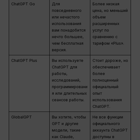
ChatGPT Go
Для
Более низкая
повседневного
цена, но меньший
или нечастого
объем
использования
расширенных
вам понадобится
услуг по
нечто большее,
сравнению с
чем бесплатная
тарифом «Plus».
версия.
ChatGPT Plus
Вы используете
Стоит дороже, но
ChatGPT для
обеспечивает
работы,
более
исследований,
полноценный
программировани
официальный
я или длительных
опыт
сеансов работы.
использования
ChatGPT.
GlobalGPT
Вы хотите, чтобы
Не все функции
GPT и другие
официального
модели, такие
аккаунта ChatGPT
как Claude,
доступны в