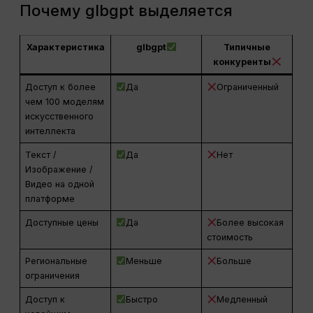
Почему glbgpt выделяется
Характеристика
glbgpt
Типичные
конкуренты
Доступ к более
Да
Ограниченный
чем 100 моделям
искусственного
интеллекта
Текст /
Да
Нет
Изображение /
Видео на одной
платформе
Доступные цены
Да
Более высокая
стоимость
Региональные
Меньше
Больше
ограничения
Доступ к
Быстро
Медленный