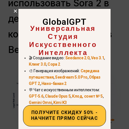
использовать Sora 2 в
деловых или
GlobalGPT
Универсальная
коммерческих целях в
Студия
Искусственного
Великобритании?
Интеллекта
🎬 Создание видео:
Seedance 2.0
,
Veo 3.1
,
Клинг 3.0
,
Сора 2
🎨 Генерация изображений:
Середина
путешествия
,
Seedream 5.0 Pro
,
Образ
GPT 2
,
Нано-банан 2
💬 Чат с искусственным интеллектом:
GPT-5.6
,
Claude Opus 5
,
Клод, сонет № 5
,
Gemini Omni
,
Kimi K3
ПОЛУЧИТЕ СКИДКУ 50% -
НАЧНИТЕ ПРЯМО СЕЙЧАС