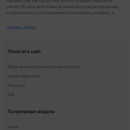
параметрам, как продолжительность видео, выходной
сигнал 2K, звук, источники, возможности редактирования,
открытые веса, использование в локальных условиях, а
также по тому, какая из них лучше подходит для
конкретных задач на сегодняшний день.
Читать Далее
Посетите сайт
Модели искусственного интеллекта
Характеристики
Ресурсы
Хаб
Популярные модели
Юкиэ