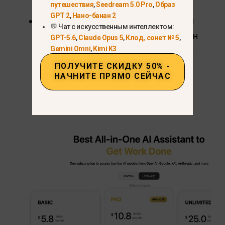
элементы управления приложения.
путешествия
,
Seedream 5.0 Pro
,
Образ
GPT 2
,
Нано-банан 2
Ценообразование:
В официальном
💬 Чат с искусственным интеллектом:
виде годового плана тарифный план
GPT-5.6
,
Claude Opus 5
,
Клод, сонет № 5
,
Gemini Omni
,
Kimi K3
«Basic» указан под номером
$5.8 в
месяц, оплата ежегодно
, по
ПОЛУЧИТЕ СКИДКУ 50% -
НАЧНИТЕ ПРЯМО СЕЙЧАС
состоянию на 5 августа 2026 года.
См.
текущие планы GlobalGPT
.