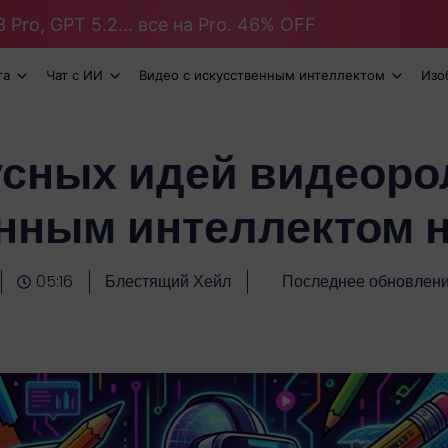
 Pro, GPT 5.2... все на Pro. 46% OFF
та
Чат с ИИ
Видео с искусственным интеллектом
Изо
усных идей видеоро
нным интеллектом н
05:16
Блестящий Хейл
Последнее обновлен