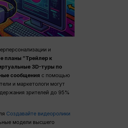
перперсонализации и
е планы ”Трейлер к
ртуальные 3D-туры по
ные сообщения
с помощью
тели и маркетологи могут
удержания зрителей до 95%
для
Создавайте видеоролики
льные модели высшего