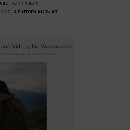
солютно
никаких
нная
, и в итоге
50% от