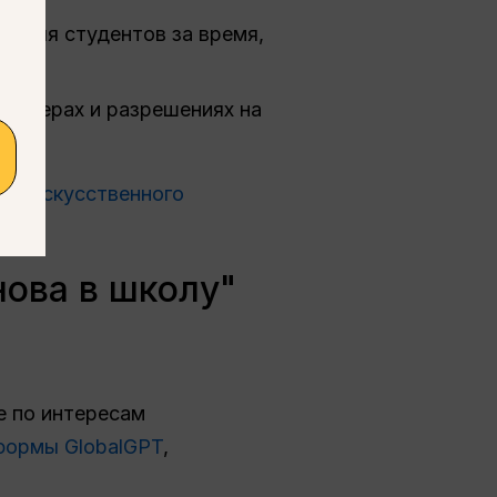
в для студентов за время,
 актерах и разрешениях на
зы искусственного
нова в школу"
е по интересам
формы GlobalGPT
,