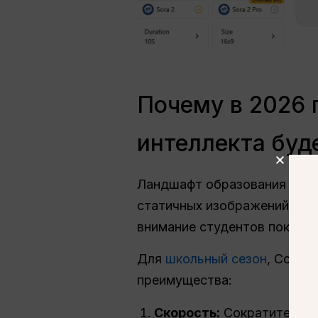
Почему в 2026 
интеллекта буд
Ландшафт образования и ма
статичных изображений и п
внимание студентов поколен
Для
школьный сезон
, Созда
преимущества:
Скорость:
Сократите врем