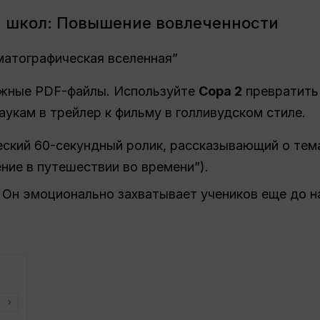
и школ: Повышение вовлеченности
матографическая вселенная”
ажные PDF-файлы. Используйте
Сора 2
превратить
аукам в трейлер к фильму в голливудском стиле.
кий 60-секундный ролик, рассказывающий о тема
ение в путешествии во времени”).
Он эмоционально захватывает учеников еще до н