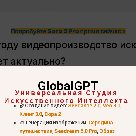
Попробуйте Sora 2 Pro прямо сейчас >
году видеопроизводство ис
ет актуально?
ркетинга полностью сместился в сторону видеоко
GlobalGPT
ерегруженных текстом электронных писем уже нед
Универсальная Студия
ия Альфа или занятых родителей.
Искусственного Интеллекта
🎬 Создание видео:
Seedance 2.0
,
Veo 3.1
,
ние видео с помощью искусственного интеллекта 
Клинг 3.0
,
Сора 2
🎨 Генерация изображений:
Середина
путешествия
,
Seedream 5.0 Pro
,
Образ
я производства с недель до минут.