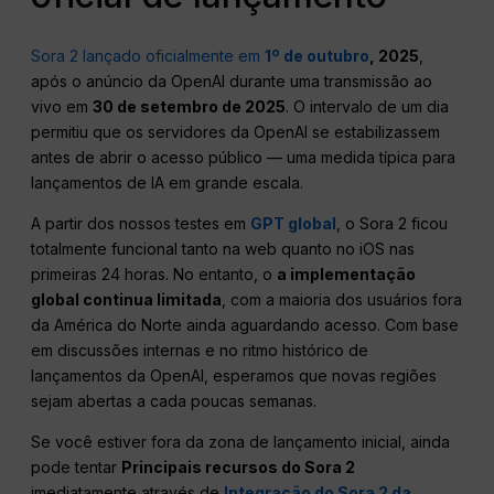
Sora 2 lançado oficialmente em
1º de outubro
, 2025
,
após o anúncio da OpenAI durante uma transmissão ao
vivo em
30 de setembro de 2025
. O intervalo de um dia
permitiu que os servidores da OpenAI se estabilizassem
antes de abrir o acesso público — uma medida típica para
lançamentos de IA em grande escala.
A partir dos nossos testes em
GPT global
, o Sora 2 ficou
totalmente funcional tanto na web quanto no iOS nas
primeiras 24 horas. No entanto, o
a implementação
global continua limitada
, com a maioria dos usuários fora
da América do Norte ainda aguardando acesso. Com base
em discussões internas e no ritmo histórico de
lançamentos da OpenAI, esperamos que novas regiões
sejam abertas a cada poucas semanas.
Se você estiver fora da zona de lançamento inicial, ainda
pode tentar
Principais recursos do Sora 2
imediatamente através de
Integração do Sora 2 da