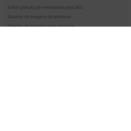
Editor gratuito de metadados para SEO
Gerador de imagens de produtos
Gerador de imagens para anúncios
Gerador de vídeos de marketing com IA
Gerador de vídeos para o YouTube com IA
Gerador de podcasts com IA
Suporte e Aspectos Jurídicos
Preços
Central de Ajuda
Entre em contato conosco
Política de Privacidade
Termos de Serviço