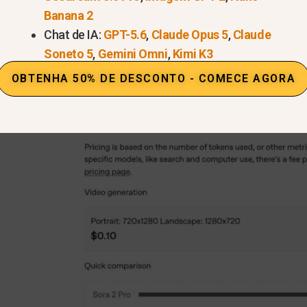
Banana 2
voltado para vídeos de marketing com acabamento ref
Chat de IA:
GPT-5.6
,
Claude Opus 5
,
Claude
m que a precisão visual era fundamental.
Soneto 5
,
Gemini Omni
,
Kimi K3
OBTENHA 50% DE DESCONTO - COMECE AGORA