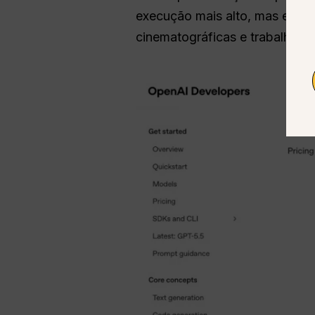
execução mais alto, mas era 
cinematográficas e trabalhos e