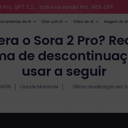
3 Pro, GPT 5.2... todos na versão Pro. 46% OFF
Ferramentas de IA
Chat com IA
Vídeo de IA
Imagem de IA
era o Sora 2 Pro? Re
a de descontinuaç
usar a seguir
04:06
Claude McKenzie
Última atualização em 2