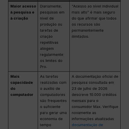
Maior acesso
Diariamente,
“Acesso ao nível individual
à pesquisa e
pesquisas em
mais alto” é mais seguro
à criação
nível de
do que afirmar que todos
produção ou
os recursos são
tarefas de
permanentemente
criação
ilimitados.
repetitivas
atingem
regularmente
os limites do
Pro.
Mais
As tarefas
A documentação oficial de
capacidade
realizadas com
pesquisa consultada em
do
o auxílio de
23 de julho de 2026
computador
computadores
descreve 10.000 créditos
são frequentes
mensais para o
o suficiente
consumidor Max. Verifique
para gerar uma
novamente as
economia de
informações atualizadas
tempo
documentação de