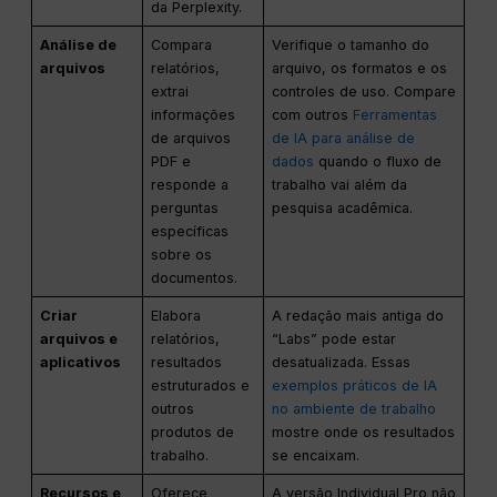
da Perplexity.
Análise de
Compara
Verifique o tamanho do
arquivos
relatórios,
arquivo, os formatos e os
extrai
controles de uso. Compare
informações
com outros
Ferramentas
de arquivos
de IA para análise de
PDF e
dados
quando o fluxo de
responde a
trabalho vai além da
perguntas
pesquisa acadêmica.
específicas
sobre os
documentos.
Criar
Elabora
A redação mais antiga do
arquivos e
relatórios,
“Labs” pode estar
aplicativos
resultados
desatualizada. Essas
estruturados e
exemplos práticos de IA
outros
no ambiente de trabalho
produtos de
mostre onde os resultados
trabalho.
se encaixam.
Recursos e
Oferece
A versão Individual Pro não