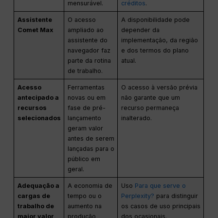
mensurável.
créditos
.
Assistente
O acesso
A disponibilidade pode
Comet Max
ampliado ao
depender da
assistente do
implementação, da região
navegador faz
e dos termos do plano
parte da rotina
atual.
de trabalho.
Acesso
Ferramentas
O acesso à versão prévia
antecipado a
novas ou em
não garante que um
recursos
fase de pré-
recurso permaneça
selecionados
lançamento
inalterado.
geram valor
antes de serem
lançadas para o
público em
geral.
Adequação a
A economia de
Uso
Para que serve o
cargas de
tempo ou o
Perplexity?
para distinguir
trabalho de
aumento na
os casos de uso principais
maior valor
produção
dos ocasionais.