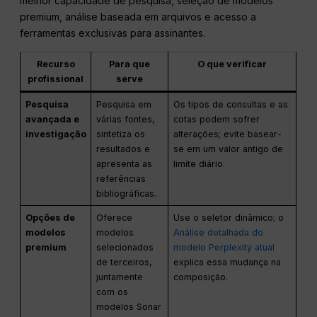
melhor capacidade de pesquisa, seleção de modelos
premium, análise baseada em arquivos e acesso a
ferramentas exclusivas para assinantes.
Recurso
Para que
O que verificar
profissional
serve
Pesquisa
Pesquisa em
Os tipos de consultas e as
avançada e
várias fontes,
cotas podem sofrer
investigação
sintetiza os
alterações; evite basear-
resultados e
se em um valor antigo de
apresenta as
limite diário.
referências
bibliográficas.
Opções de
Oferece
Use o seletor dinâmico; o
modelos
modelos
Análise detalhada do
premium
selecionados
modelo Perplexity atual
de terceiros,
explica essa mudança na
juntamente
composição.
com os
modelos Sonar