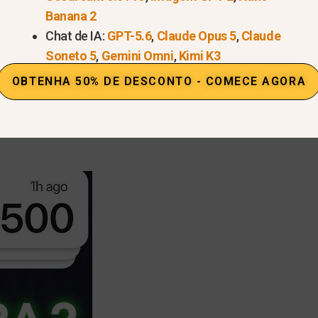
Banana 2
çar aos poucos, com 2 ou 3 vídeos por semana, permi
Chat de IA:
GPT-5.6
,
Claude Opus 5
,
Claude
s rápidas sem me sentir sobrecarregado.
Soneto 5
,
Gemini Omni
,
Kimi K3
o passo a passo para criar víd
OBTENHA 50% DE DESCONTO - COMECE AGORA