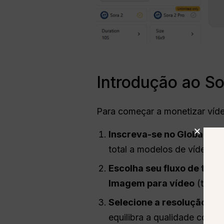
Introdução ao So
Para começar a monetizar víde
Inscreva-se no Global GP
total a modelos de vídeo de
Escolha seu fluxo de trab
Imagem para vídeo
(trans
Selecione a resolução e 
equilibra a qualidade com a