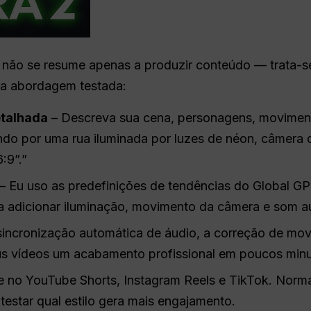
a não se resume apenas a produzir conteúdo — trata-
nha abordagem testada:
etalhada
– Descreva sua cena, personagens, moviment
do por uma rua iluminada por luzes de néon, câmera d
:9”.”
– Eu uso as predefinições de tendências do Global G
a adicionar iluminação, movimento da câmera e som a
sincronização automática de áudio, a correção de mo
us vídeos um acabamento profissional em poucos minu
e no YouTube Shorts, Instagram Reels e TikTok. Norma
 testar qual estilo gera mais engajamento.