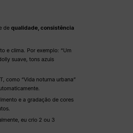
se de
qualidade, consistência
o e clima. Por exemplo: “Um
olly suave, tons azuis
PT, como “Vida noturna urbana”
utomaticamente.
vimento e a gradação de cores
tos.
lmente, eu crio 2 ou 3