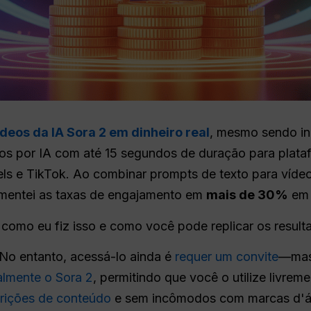
deos da IA Sora 2 em dinheiro real
, mesmo sendo ini
dos por IA com até 15 segundos de duração para plata
els e TikTok. Ao combinar prompts de texto para víd
umentei as taxas de engajamento em
mais de 30%
em 
 como eu fiz isso e como você pode replicar os result
 No entanto, acessá-lo ainda é
requer um convite
—mas 
almente o Sora 2
, permitindo que você o utilize livre
rições de conteúdo
e sem incômodos com marcas d'á