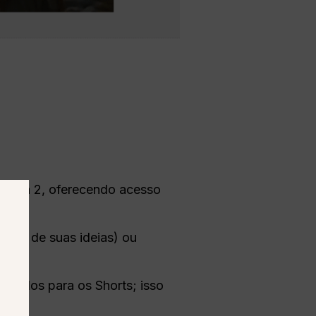
o Sora 2, oferecendo acesso
artir de suas ideias) ou
.
gundos para os Shorts; isso