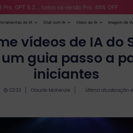
3 Pro, GPT 5.2... todos na versão Pro. 46% OFF
Ferramentas de IA
Chat com IA
Vídeo de IA
Imagem de IA
me vídeos de IA do 
: um guia passo a p
iniciantes
02:33
Claude McKenzie
Última atualização 