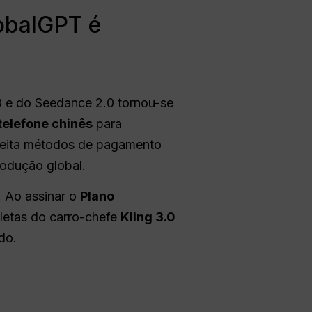
lobalGPT é
.0 e do Seedance 2.0 tornou-se
elefone chinês
para
rejeita métodos de pagamento
odução global.
. Ao assinar o
Plano
pletas do carro-chefe
Kling 3.0
do.