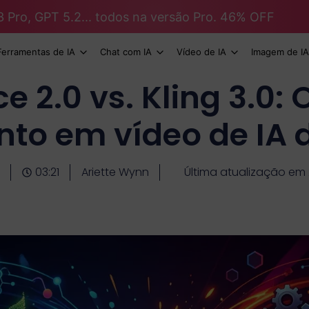
3 Pro, GPT 5.2... todos na versão Pro. 46% OFF
Ferramentas de IA
Chat com IA
Vídeo de IA
Imagem de IA
 2.0 vs. Kling 3.0:
nto em vídeo de IA 
03:21
Ariette Wynn
Última atualização em