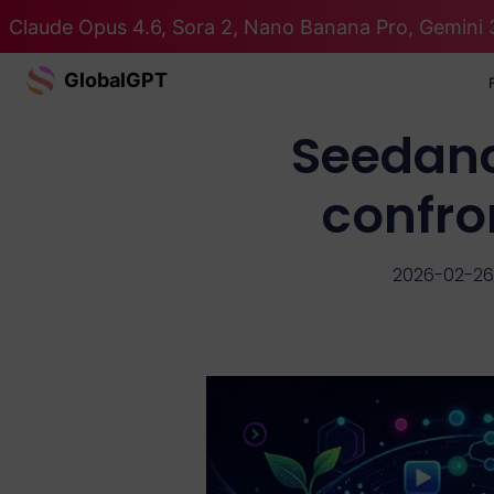
Claude Opus 4.6, Sora 2, Nano Banana Pro, Gemini 
GlobalGPT
Seedance
confro
2026-02-26