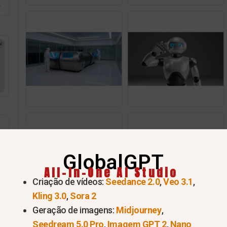
GlobalGPT
All-In-One AI Studio
Criação de vídeos:
Seedance 2.0
,
Veo 3.1
,
Kling 3.0
,
Sora 2
Geração de imagens:
Midjourney
,
Seedream 5.0 Pro
,
Imagem GPT 2
,
Nano