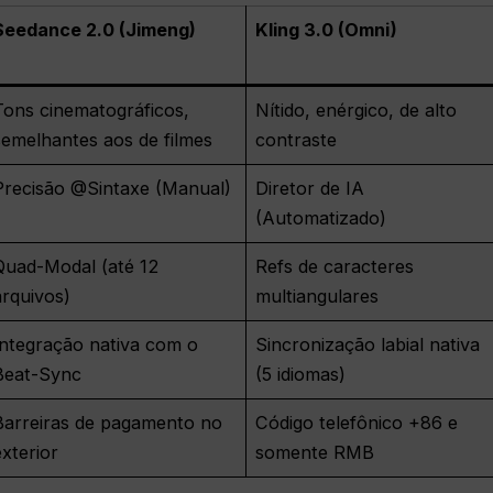
Seedance 2.0 (Jimeng)
Kling 3.0 (Omni)
Tons cinematográficos,
Nítido, enérgico, de alto
semelhantes aos de filmes
contraste
Precisão @Sintaxe (Manual)
Diretor de IA
(Automatizado)
Quad-Modal (até 12
Refs de caracteres
arquivos)
multiangulares
Integração nativa com o
Sincronização labial nativa
Beat-Sync
(5 idiomas)
Barreiras de pagamento no
Código telefônico +86 e
exterior
somente RMB