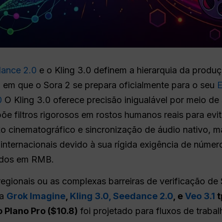
ance 2.0
e o Kling 3.0 definem a hierarquia da produç
em que o Sora 2 se prepara oficialmente para o seu
E
0
O Kling 3.0 oferece precisão inigualável por meio de
õe filtros rigorosos em rostos humanos reais para evita
uxo cinematográfico e sincronização de áudio nativo, m
internacionais devido à sua rígida exigência de númer
ados em RMB.
 regionais ou as complexas barreiras de verificação 
 a
Grok Imagine
,
Kling 3.0,
Seedance 2.0
, e
Veo 3.1
t
 Plano Pro ($10.8)
foi projetado para fluxos de trabalh