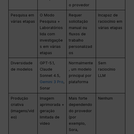
o provedor
Pesquisa em
O Modo
Requer
Incapaz de
várias etapas
Pesquisa +
solicitação
raciocínio em
Laboratórios
manual ou
várias etapas
lida com
fluxos de
investigaçõe
trabalho
s em várias
personalizad
etapas
os
Diversidade
GPT-5.1,
Normalmente
Sem
de modelos
Claude
, um modelo
raciocínio
Sonnet 4.5,
principal por
LLM
Gemini 3 Pro
,
plataforma
Sonar
Produção
Imagem
Mais forte
Nenhum
criativa
aprimorada +
dependendo
(imagens/víd
geração
do provedor
eo)
limitada de
(por
vídeo
exemplo,
Sora,