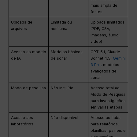
mais ampla de
fontes
Uploads de
Limitada ou
Uploads ilimitados
arquivos
nenhuma
(PDF, CSV,
imagens, áudio,
vídeo)
Acesso ao modelo
Modelos básicos
GPT-5.1, Claude
de IA
de sonar
Sonnet 4.5,
Gemini
3 Pro,
modelos
avançados de
sonar
Modo de pesquisa
Não incluído
Acesso total ao
Modo de Pesquisa
para investigações
em várias etapas
Acesso aos
Não disponível
Acesso ao Labs
laboratórios
para relatórios,
planilhas, painéis e
automações