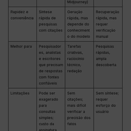
Midjourney)
Rapidez e
Síntese
Geração
Recuperação
conveniência
rápida de
rápida, mas
rápida, mas
pesquisas
depende do
requer
com citações
conheciment
verificação
o do modelo
manual
Melhor para
Pesquisador
Tarefas
Pesquisas
es, analistas
criativas,
rápidas,
e escritores
raciocínio
ampla
que precisam
técnico,
descoberta
de respostas
redação
com fontes
confiáveis
Limitações
Pode ser
Sem
Sem síntese;
exagerado
citações;
requer
para
mais difícil
esforço do
consultas
verificar a
usuário
simples;
precisão dos
custo da
fatos
assinatura