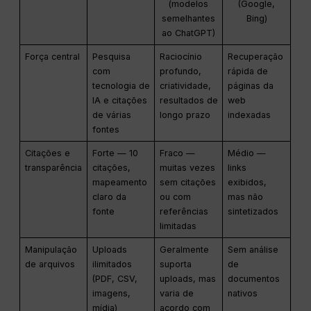
(modelos
(Google,
semelhantes
Bing)
ao ChatGPT)
Força central
Pesquisa
Raciocínio
Recuperação
com
profundo,
rápida de
tecnologia de
criatividade,
páginas da
IA e citações
resultados de
web
de várias
longo prazo
indexadas
fontes
Citações e
Forte — 10
Fraco —
Médio —
transparência
citações,
muitas vezes
links
mapeamento
sem citações
exibidos,
claro da
ou com
mas não
fonte
referências
sintetizados
limitadas
Manipulação
Uploads
Geralmente
Sem análise
de arquivos
ilimitados
suporta
de
(PDF, CSV,
uploads, mas
documentos
imagens,
varia de
nativos
mídia)
acordo com