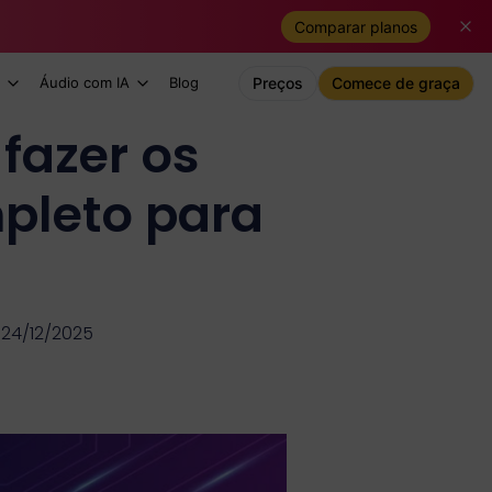
Comparar planos
Áudio com IA
Blog
Preços
Comece de graça
fazer os
mpleto para
 24/12/2025