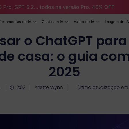
3 Pro, GPT 5.2... todos na versão Pro. 46% OFF
Ferramentas de IA
Chat com IA
Vídeo de IA
Imagem de IA
ar o ChatGPT para 
de casa: o guia co
2025
4
12:02
Ariette Wynn
Última atualização em