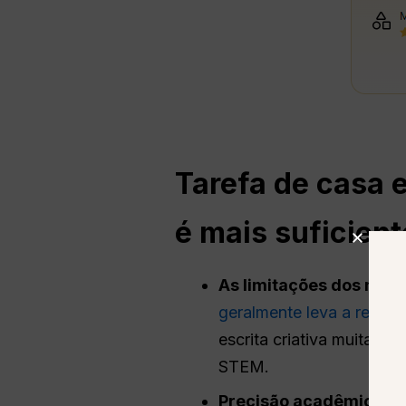
Tarefa de casa 
é mais suficien
As limitações dos mode
geralmente leva a result
escrita criativa muitas 
STEM.
Precisão acadêmica e 