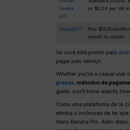
Official
Standard output: 
Gemini
or $0.24 per 4K i
API
GlobalGPT
Pro: $10.8/month b
month to month
Se você está pronto para
desb
pagar pelo serviço.
Whether you’re a casual user o
preços
,
métodos de pagame
guide, you’ll know exactly ho
Como uma plataforma de IA co
elimina o incômodo de ter que 
Nano Banana Pro. Além disso, 