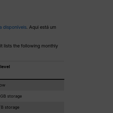
a disponíveis
. Aqui está um
t lists the following monthly
level
low
 GB storage
TB storage