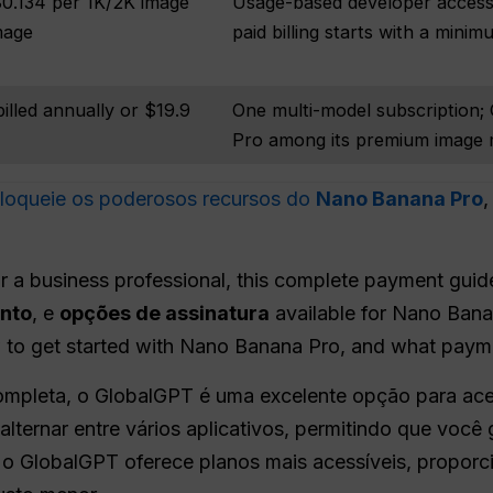
$0.134 per 1K/2K image
Usage-based developer acces
mage
paid billing starts with a min
illed annually or $19.9
One multi-model subscription;
Pro among its premium image 
loqueie os poderosos recursos do
Nano Banana Pro
,
r a business professional, this complete payment guid
nto
, e
opções de assinatura
available for Nano Banan
w to get started with Nano Banana Pro, and what payme
mpleta, o GlobalGPT é uma excelente opção para ace
alternar entre vários aplicativos, permitindo que vo
o GlobalGPT oferece planos mais acessíveis, proporc