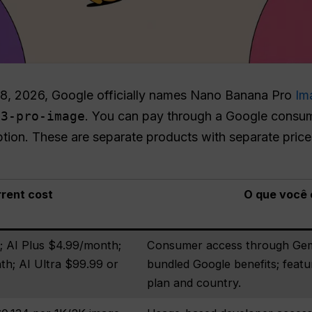
28, 2026, Google officially names Nano Banana Pro
Im
-3-pro-image
. You can pay through a Google consume
iption. These are separate products with separate price
rent cost
O que você
; AI Plus $4.99/month;
Consumer access through Gemi
th; AI Ultra $99.99 or
bundled Google benefits; featur
plan and country.