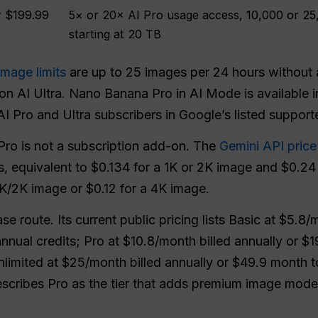
r $199.99
5× or 20× AI Pro usage access, 10,000 or 25,
starting at 20 TB
mage limits
are up to 25 images per 24 hours without 
on AI Ultra. Nano Banana Pro in AI Mode is available i
I Pro and Ultra subscribers in Google’s listed support
ro is not a subscription add-on. The
Gemini API price
ns, equivalent to $0.134 for a 1K or 2K image and $0.2
1K/2K image or $0.12 for a 4K image.
e route. Its current public pricing lists Basic at $5.8/
nual credits; Pro at $10.8/month billed annually or $
nlimited at $25/month billed annually or $49.9 month 
cribes Pro as the tier that adds premium image models