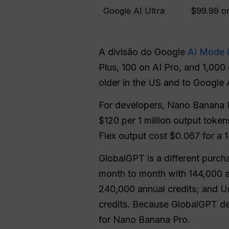
Google AI Ultra
$99.99 o
A divisão do Google
AI Mode i
Plus, 100 on AI Pro, and 1,000 
older in the US and to Google A
For developers, Nano Banana P
$120 per 1 million output toke
Flex output cost $0.067 for a 
GlobalGPT is a different purchas
month to month with 144,000 an
240,000 annual credits; and U
credits. Because GlobalGPT des
for Nano Banana Pro.