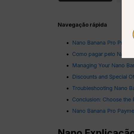
Navegação rápida
Nano Banana Pro Pricing
Como pagar pelo Nano 
Managing Your Nano Ban
Discounts and Special O
Troubleshooting Nano B
Conclusion: Choose the 
Nano Banana Pro Payme
Nano
Explicação