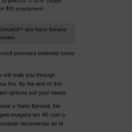
s to
;
gemini-3-pro-image
imum $10 prepayment.
 GlobalGPT lists Nano Banana
models.
 você precisará entender como
e will walk you through
a Pro. By the end of this
nt options suit your needs.
ssar o Nano Banana. Ele
cê gere imagens em 4K com o
ionando ferramentas de IA