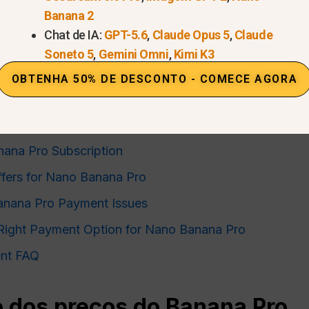
Banana 2
Experimente o Nano Banana Pro agora
Chat de IA:
GPT-5.6
,
Claude Opus 5
,
Claude
Soneto 5
,
Gemini Omni
,
Kimi K3
OBTENHA 50% DE DESCONTO - COMECE AGORA
 Explained
Banana Pro: Métodos de pagamento
ana Pro Subscription
ffers for Nano Banana Pro
anana Pro Payment Issues
Right Payment Option for Nano Banana Pro
nt FAQ
 dos preços do Banana Pro