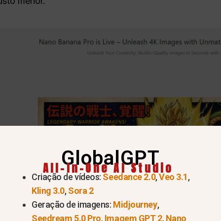
usto menor.
GlobalGPT
All-In-One AI Studio
Criação de vídeos:
Seedance 2.0
,
Veo 3.1
,
Kling 3.0
,
Sora 2
Geração de imagens:
Midjourney
,
Seedream 5.0 Pro
,
Imagem GPT 2
,
Nano