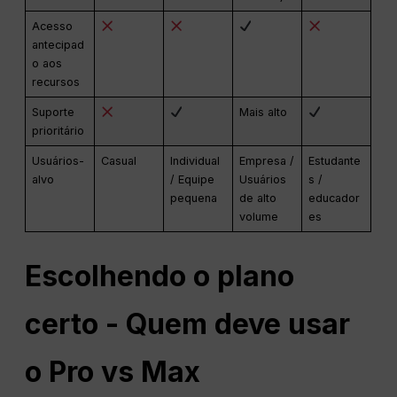
Acesso
antecipad
o aos
recursos
Suporte
Mais alto
prioritário
Usuários-
Casual
Individual
Empresa /
Estudante
alvo
/ Equipe
Usuários
s /
pequena
de alto
educador
volume
es
Escolhendo o plano
certo - Quem deve usar
o Pro vs Max