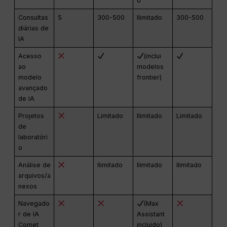
o
Consultas
5
300-500
Ilimitado
300-500
diárias de
IA
Acesso
(inclui
ao
modelos
modelo
frontier)
avançado
de IA
Projetos
Limitado
Ilimitado
Limitado
de
laboratóri
o
Análise de
Ilimitado
Ilimitado
Ilimitado
arquivos/a
nexos
Navegado
(Max
r de IA
Assistant
Comet
incluído)