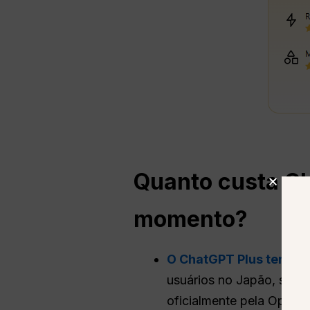
Quanto custa
C
momento?
O ChatGPT Plus tem um
usuários no Japão, sem 
oficialmente pela OpenAI