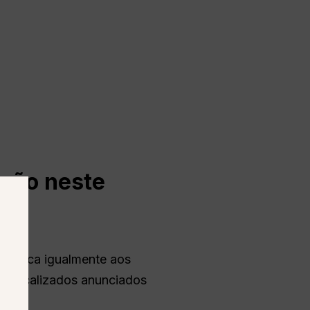
apão neste
e aplica igualmente aos
es localizados anunciados