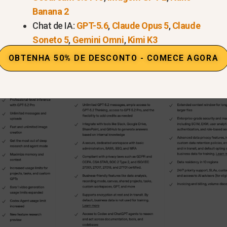
Banana 2
Chat de IA:
GPT-5.6
,
Claude Opus 5
,
Claude
Soneto 5
,
Gemini Omni
,
Kimi K3
OBTENHA 50% DE DESCONTO - COMECE AGORA