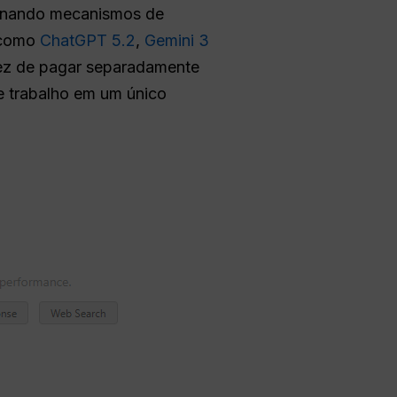
inando mecanismos de
a como
ChatGPT 5.2
,
Gemini 3
ez de pagar separadamente
e trabalho em um único