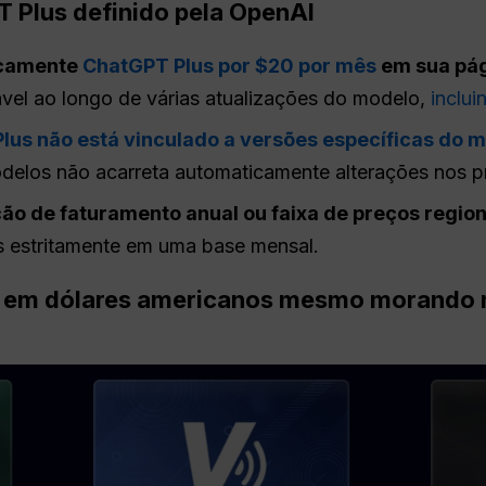
T Plus definido pela OpenAI
icamente
ChatGPT Plus por $20 por mês
em sua pág
el ao longo de várias atualizações do modelo,
inclu
Plus não está vinculado a versões específicas do 
elos não acarreta automaticamente alterações nos pr
ão de faturamento anual ou faixa de preços region
s estritamente em uma base mensal.
o em dólares americanos mesmo morando 