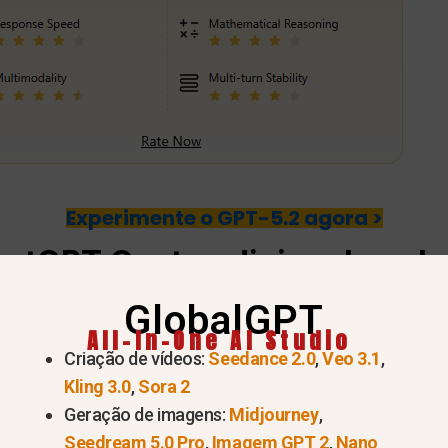
Experimente o GPT-5.2 agora >
hatGPT
Custo adicional no J
GlobalGPT
All-In-One AI Studio
Criação de vídeos:
Seedance 2.0
,
Veo 3.1
,
 preço base global de $20 por mês.
, e esse preço s
Kling 3.0
,
Sora 2
descontos específicos para a região ou preços em ien
Geração de imagens:
Midjourney
,
.
Seedream 5.0 Pro
,
Imagem GPT 2
,
Nano