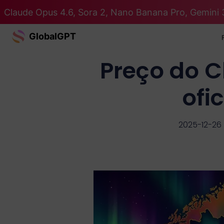
Claude Opus 4.6, Sora 2, Nano Banana Pro, Gemini 
GlobalGPT
Preço do C
ofi
2025-12-26