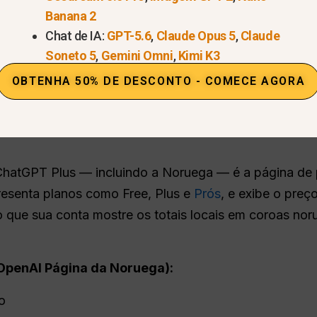
Banana 2
 será exibido durante o checkout na sua conta Open
Chat de IA:
GPT-5.6
,
Claude Opus 5
,
Claude
reço; os totais exatos com IVA incluído variam.
Soneto 5
,
Gemini Omni
,
Kimi K3
OBTENHA 50% DE DESCONTO - COMECE AGORA
e preços da OpenAI para a No
 ChatGPT Plus — incluindo a Noruega — é a página de
resenta planos como Free, Plus e
Prós
, e exibe o preç
o que sua conta mostre os totais locais em coroas nor
OpenAI
Página da Noruega):
o