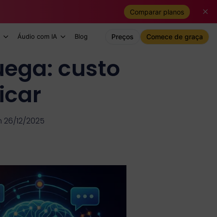
Comparar planos
Áudio com IA
Blog
Preços
Comece de graça
uega: custo
icar
m 26/12/2025