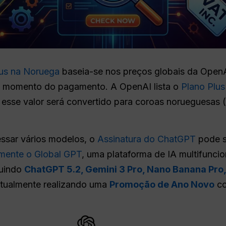
lus na Noruega
baseia-se nos preços globais da Open
l no momento do pagamento. A OpenAI lista o
Plano Plus
 e esse valor será convertido para coroas norueguesas
ssar vários modelos, o
Assinatura do ChatGPT
pode s
mente o Global GPT
, uma plataforma de IA multifunci
luindo
ChatGPT 5.2, Gemini 3 Pro, Nano Banana Pro,
 atualmente realizando uma
Promoção de Ano Novo
co