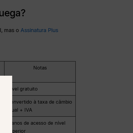
ruega?
I, mas o
Assinatura Plus
Notas
Nível gratuito
Convertido à taxa de câmbio
atual + IVA
Planos de acesso de nível
superior