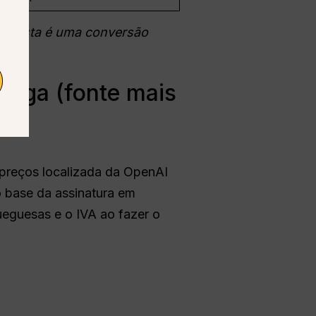
AI.
Esta é uma conversão
ruega (fonte mais
 preços localizada da OpenAI
o base da assinatura em
ueguesas e o IVA ao fazer o