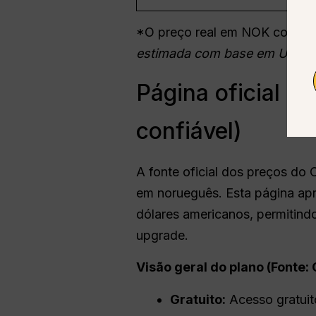
*O preço real em NOK com IVA
estimada com base em
USD
p
Página oficial d
confiável)
A fonte oficial dos preços do
em norueguês. Esta página ap
dólares americanos, permitind
upgrade.
Visão geral do plano (Fonte:
Gratuito:
Acesso gratuit