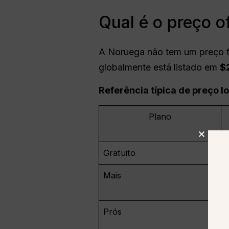
Qual é o preço o
A Noruega não tem um preço f
globalmente está listado em
$
Referência típica de preço l
Plano
Gratuito
Mais
Prós