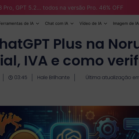
3 Pro, GPT 5.2... todos na versão Pro. 46% OFF
Ferramentas de IA
Chat com IA
Vídeo de IA
Imagem de IA
hatGPT Plus na Nor
cial, IVA e como verif
03:45
Hale Brilhante
Última atualização e