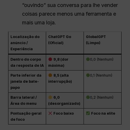
“ouvindo” sua conversa para lhe vender
coisas parece menos uma ferramenta e
mais uma loja.
Localização do
ChatGPT Go
GlobalGPT
anúncio /
(Oficial)
(Limpo)
Experiência
Dentro do corpo
9,8 (dor
0,0 (Nenhum)
da resposta de IA
máxima)
Parte inferior da
8,5 (alta
0,1 (Nenhum)
janela de bate-
interrupção)
papo
Barra lateral /
6,0
0,2 (Nenhum)
Área do menu
(desorganizado)
Pontuação geral
Foco baixo
Foco na elite
de foco