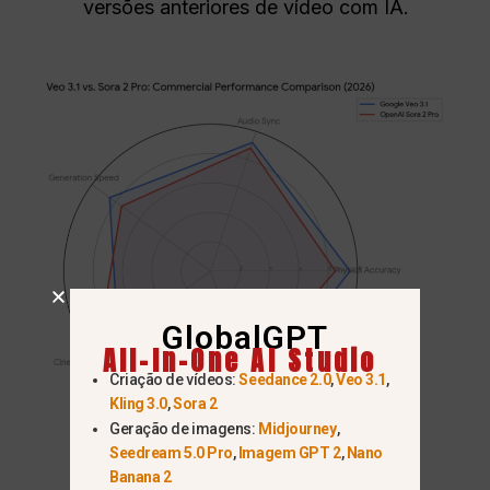
versões anteriores de vídeo com IA.
GlobalGPT
All-In-One AI Studio
Criação de vídeos:
Seedance 2.0
,
Veo 3.1
,
Kling 3.0
,
Sora 2
Geração de imagens:
Midjourney
,
Seedream 5.0 Pro
,
Imagem GPT 2
,
Nano
Banana 2