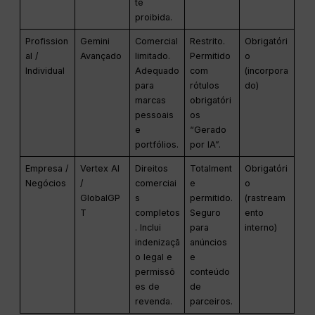
te
proibida.
Profission
Gemini
Comercial
Restrito.
Obrigatóri
al /
Avançado
limitado.
Permitido
o
Individual
Adequado
com
(incorpora
para
rótulos
do)
marcas
obrigatóri
pessoais
os
e
“Gerado
portfólios.
por IA”.
Empresa /
Vertex AI
Direitos
Totalment
Obrigatóri
Negócios
/
comerciai
e
o
GlobalGP
s
permitido.
(rastream
T
completos
Seguro
ento
. Inclui
para
interno)
indenizaçã
anúncios
o legal e
e
permissõ
conteúdo
es de
de
revenda.
parceiros.