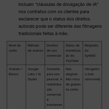
incluam “cláusulas de divulgação de IA”
nos contratos com os clientes para
esclarecer que o status dos direitos
autorais pode ser diferente das filmagens
tradicionais feitas à mão.
Nível da
Método
Direitos
Status de
Requisito
conta
de acesso
de uso
monetizaç
do
comercial
ão do
SynthID
YouTube
Gratuito /
Google
Somente
Não
Obrigatóri
Básico
Labs / AI
para uso
elegível.
o (não
Studio
pessoal. A
Alto risco
removível)
redistribui
de golpes
ção
na conta.
comercial
é
estritamen