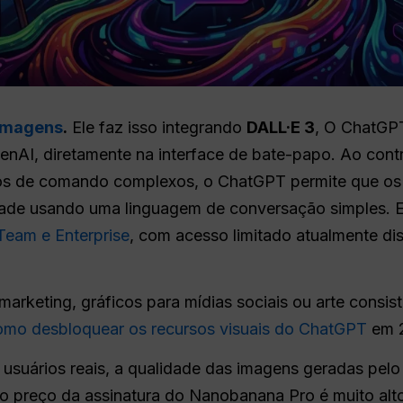
imagens
.
Ele faz isso integrando
DALL·E 3
, O ChatGP
AI, diretamente na interface de bate-papo. Ao contr
gos de comando complexos, o ChatGPT permite que os 
dade usando uma linguagem de conversação simples. E
 Team e Enterprise
, com acesso limitado atualmente di
 marketing, gráficos para mídias sociais ou arte consi
mo desbloquear os recursos visuais do ChatGPT
em 
suários reais, a qualidade das imagens geradas pelo 
 o preço da assinatura do Nanobanana Pro é muito alt