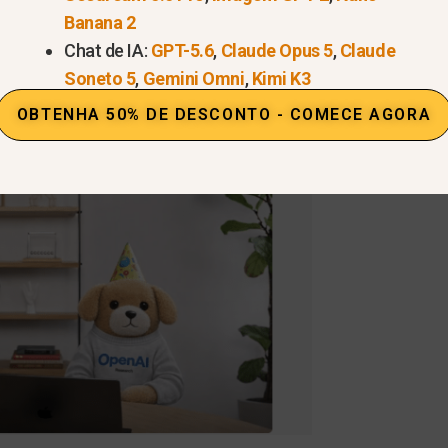
Banana 2
Chat de IA:
GPT-5.6
,
Claude Opus 5
,
Claude
Soneto 5
,
Gemini Omni
,
Kimi K3
OBTENHA 50% DE DESCONTO - COMECE AGORA