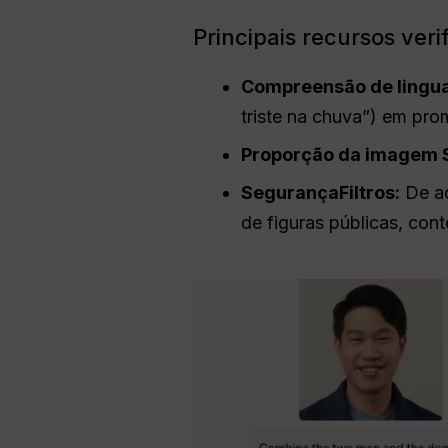
Principais recursos ver
Compreensão de lingu
triste na chuva”) em pro
Proporção da imagem
S
Segurança
Filtros
:
De ac
de figuras públicas, cont