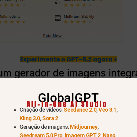
Experimente o GPT-5.2 agora >
m gerador de imagens integ
 de imagens incorporado, alimentado por
DALL·E 3
(e 
GlobalGPT
). Não é necessário instalar plug-ins ou usar um site
All-In-One AI Studio
Criação de vídeos:
Seedance 2.0
,
Veo 3.1
,
 significa que ele pode entender texto, ver imagens e g
Kling 3.0
,
Sora 2
Geração de imagens:
Midjourney
,
Seedream 5.0 Pro
,
Imagem GPT 2
,
Nano