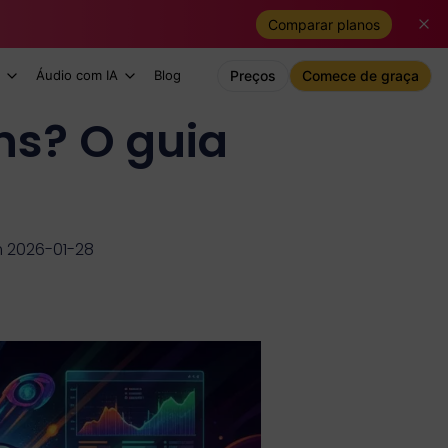
Comparar planos
Áudio com IA
Blog
Preços
Comece de graça
ns? O guia
6
m 2026-01-28