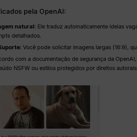
ificados pela OpenAI:
agem natural
:
Ele traduz automaticamente ideias vag
mpts detalhados.
uporte:
Você pode solicitar imagens largas (16:9), qua
ordo com a documentação de segurança da OpenAI, o 
eúdo NSFW ou estilos protegidos por direitos autorais 