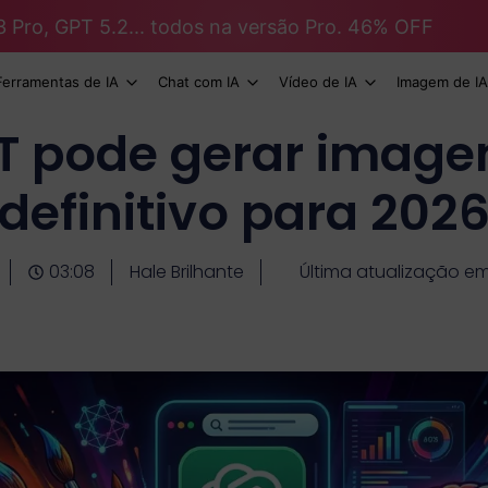
3 Pro, GPT 5.2... todos na versão Pro. 46% OFF
Ferramentas de IA
Chat com IA
Vídeo de IA
Imagem de IA
 pode gerar image
definitivo para 202
03:08
Hale Brilhante
Última atualização e