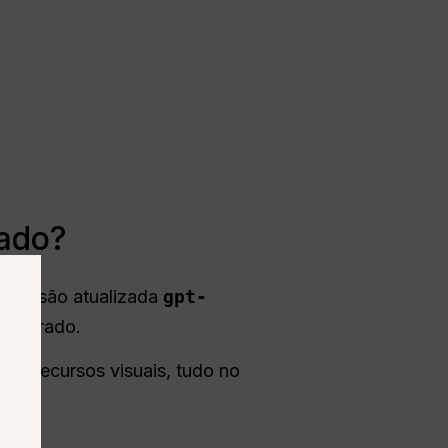
rado?
a versão atualizada
gpt-
 separado.
erar recursos visuais, tudo no