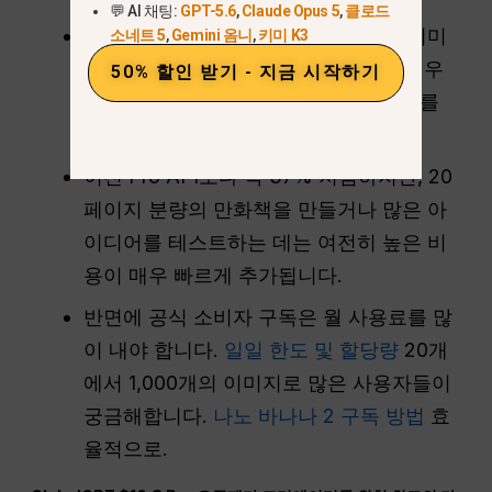
💬 AI 채팅:
GPT-5.6
,
Claude Opus 5
,
클로드
공식 개발자 API를 사용하는 경우 1K 이미
소네트 5
,
Gemini 옴니
,
키미 K3
지의 경우 0.0672달러, 2K 이미지의 경우
50% 할인 받기 - 지금 시작하기
0.101달러, 4K 이미지의 경우 0.151달러를
지불하면 됩니다.
이전 Pro API보다 약 37% 저렴하지만, 20
페이지 분량의 만화책을 만들거나 많은 아
이디어를 테스트하는 데는 여전히 높은 비
용이 매우 빠르게 추가됩니다.
반면에 공식 소비자 구독은 월 사용료를 많
이 내야 합니다.
일일 한도 및 할당량
20개
에서 1,000개의 이미지로 많은 사용자들이
궁금해합니다.
나노 바나나 2 구독 방법
효
율적으로.