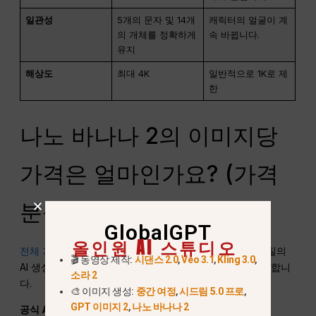
일관성
5개의 문자 및 14개
캐릭터의 얼굴이 계
의 개체를 정확하게
속 바뀝니다.
유지
해상도
최대 4K
일반적으로 1K로 제
한
나노 바나나 2의 이미지당
가격은 얼마인가요? (가격
분석)
GlobalGPT
올인원 AI 스튜디오
전체 가격 이해하기
잘못된 결제 요금제를 선택하면 고품질의
🎬 동영상 제작:
시댄스 2.0
,
Veo 3.1
,
Kling 3.0
,
AI 생성이 빠르게 지갑을 털어갈 수 있기 때문에 매우 중요합니
소라 2
다.
🎨 이미지 생성:
중간 여정
,
시드림 5.0 프로
,
GPT 이미지 2
,
나노 바나나 2
공식 API 비용과 구독 등급 분석하기