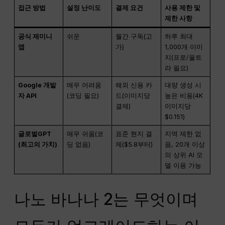
접근 방법
설정 난이도
결제 요건
사용 제한 및
제한 사항
공식 제미니
쉬운
월간 구독(고
하루 최대
앱
가)
1,000개 이미
지(프로/울트
라 필요)
Google 개발
매우 어려움
해외 신용 카
대량 생성 시
자 API
(코딩 필요)
드(이미지당
높은 비용(4K
결제)
이미지당
$0.151)
글로벌GPT
매우 쉬움(코
표준 현지 결
지역 제한 없
(최고의 가치)
딩 없음)
제($5.8부터)
음, 20개 이상
의 상위 AI 모
델 이용 가능
나노 바나나 2는 무엇이며