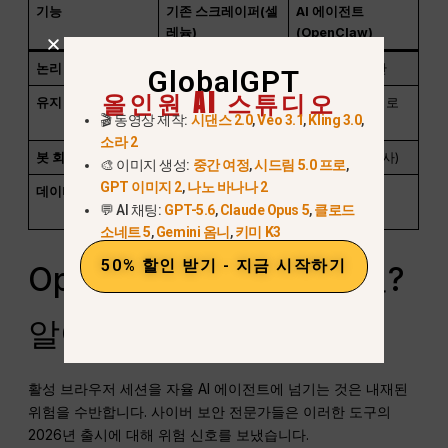
기능
기존 스크레이퍼(셀
AI 에이전트
레늄)
(OpenClaw)
논리
엄격한 규칙 기반
동적, VLM 기반
GlobalGPT
올인원 AI 스튜디오
유지 관리
높음(UI 업데이트 중
낮음(자가 치유 로
🎬 동영상 제작:
시댄스 2.0
,
Veo 3.1
,
Kling 3.0
,
단)
직)
소라 2
봇 회피 방지
Poor
우수(인간과 유사)
🎨 이미지 생성:
중간 여정
,
시드림 5.0 프로
,
GPT 이미지 2
,
나노 바나나 2
데이터 추출
정규식 및 XPath 의
의미론적 이해
💬 AI 채팅:
GPT-5.6
,
Claude Opus 5
,
클로드
존성
소네트 5
,
Gemini 옴니
,
키미 K3
50% 할인 받기 - 지금 시작하기
OpenClaw는 안전한가요?
알아야 할 보안 위험
활성 브라우저 세션을 자율 AI 에이전트에 넘기는 것은 내재된
위험을 수반합니다. 사이버 보안 전문가들은 이러한 도구의
2026년 출시에 대해 위험 신호를 보냈습니다.