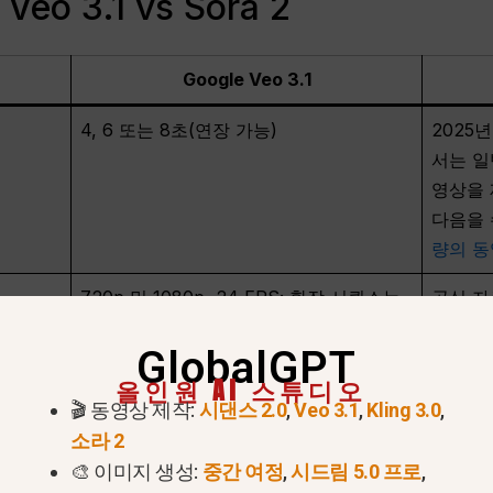
o 3.1 vs Sora 2
Google Veo 3.1
4, 6 또는 8초(연장 가능)
2025
서는 일
영상을 
다음을 
량의 동
720p 및 1080p, 24 FPS; 확장 시퀀스는
공식 자
720p로 실행됩니다.
하지만 
GlobalGPT
명시하지
올인원 AI 스튜디오
모든 모드에 기본 오디오(대화, 분위기, 효
동기화된
🎬 동영상 제작:
시댄스 2.0
,
Veo 3.1
,
Kling 3.0
,
과)가 내장되어 있습니다.
는 Ope
소라 2
니다.
🎨 이미지 생성:
중간 여정
,
시드림 5.0 프로
,