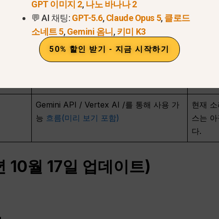
GPT 이미지 2
,
나노 바나나 2
최대 3개의 레퍼런스 이미지, 첫 번째/마지
Open
💬 AI 채팅:
GPT-5.6
,
Claude Opus 5
,
클로드
막 프레임 브리징, 프레임 간 동일성 유지
및 시간
소네트 5
,
Gemini 옴니
,
키미 K3
를 위한 비디오 확장을 지원합니다.
참조 이
지 않았
50% 할인 받기 - 지금 시작하기
출력물에는 SynthID 워터마크와 추적성
보이는 
도구가 포함되어 있습니다.
메타데
Gemini API / Vertex AI /를 통해 사용 가
현재 소
능
흐름(미리 보기 포함)
스는 아
다.
년 10월 17일 업데이트)
서