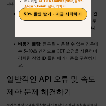
💬 AI 채팅:
GPT-5.6
,
Claude Opus 5
,
클로드
니다.
소네트 5
,
Gemini 옴니
,
키미 K3
웹훅
: 권장되는 제작 방식입니다. API는 완
50% 할인 받기 - 지금 시작하기
성된 동영상 URL을 서버 엔드포인트로 푸
시하여 막대한 폴링 오버헤드를 절약합니
다.
비동기 폴링
: 웹훅을 사용할 수 없는 경우에
는 5~10초 간격으로 GET 요청을 사용하여
강력한 작업 ID 폴링 메커니즘을 구현하세
요.
일반적인 API 오류 및 속도
제한 문제 해결하기
무거운 생성 모델을 통합할 때 안정적인 사용자 경험을 위해서