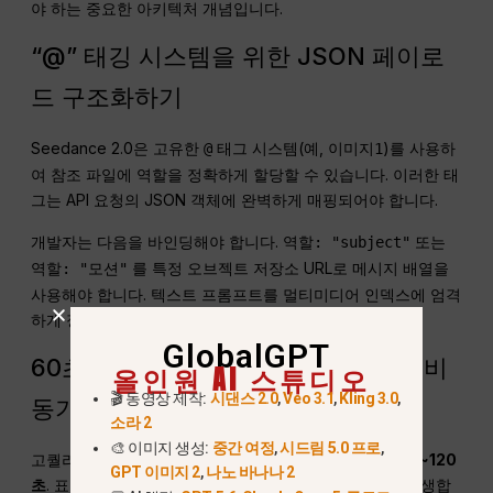
야 하는 중요한 아키텍처 개념입니다.
“@” 태깅 시스템을 위한 JSON 페이로
드 구조화하기
Seedance 2.0은 고유한
태그 시스템(예,
)를 사용하
@
이미지1
여 참조 파일에 역할을 정확하게 할당할 수 있습니다. 이러한 태
그는 API 요청의 JSON 객체에 완벽하게 매핑되어야 합니다.
개발자는 다음을 바인딩해야 합니다.
또는
역할: "subject"
를 특정 오브젝트 저장소 URL로
배열을
역할: "모션"
메시지
사용해야 합니다. 텍스트 프롬프트를 멀티미디어 인덱스에 엄격
하게 정렬하지 않으면 생성 실패가 발생합니다.
GlobalGPT
60초 이상의 지연 시간 처리: 웹훅과 비
올인원 AI 스튜디오
🎬 동영상 제작:
시댄스 2.0
,
Veo 3.1
,
Kling 3.0
,
동기 폴링 비교
소라 2
🎨 이미지 생성:
중간 여정
,
시드림 5.0 프로
,
고퀄리티 비디오 렌더링은 비동기식이기 때문에 종종
60~120
GPT 이미지 2
,
나노 바나나 2
초
. 표준 동기식 HTTP 요청은 필연적으로 시간 초과가 발생합