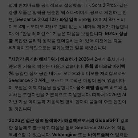
업계 벤치마크를 공식적으로 설정했습니다. Sora 2 Pro와 같은
경쟁 제품은 입력을 단순한 텍스트-이미지 쌍으로 제한하는 반
면, Seedance 2.0의
12개 파일 입력 시스템
(이미지 9개 + 비
디오 3개 + 오디오 3개)로 전례 없는 시네마틱 제어가 가능합니
다. 이 “만능 레퍼런스” 기능은 다음을 보장합니다.
90%+ 성공
률
복잡한 물리적 동작을 렌더링하는 데 있어 이전에는 자율
API 파이프라인으로는 불가능했던 일을 해냈습니다.
“시청각 동기화 해제” 위기 해결하기
2026년 2분기 출시에서
중요한 기술적 혁신은 다음과 같습니다.
통합 멀티모달 아키텍
처
. 동일한 잠재 공간 내에서 오디오와 비디오를 처리함으로써
Seedance 2.0 API는 포스트 프로덕션 더빙이 필요 없습니다.
이 모델은 이제 다음을 달성합니다.
음소 레벨 립싱크
비트와 일
치하는 트랜지션을 기본적으로 지원합니다. 따라서 2026년 AI
기반 가상 아이돌과 자동화된 영화 현지화 물결의 주요 엔진이
될 것입니다.
2026년 접근 장벽 탐색하기: 해결책으로서의 GlobalGPT
강력
한 성능에도 불구하고 다음을 통해 Seedance 2.0 API에 직접
액세스할 수 있습니다.
Volcengine
또는
바이트플러스
엄격한