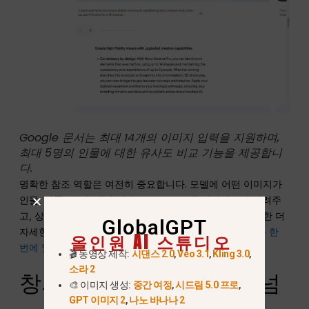
Google 문서는 최대 14개의 이미지 입력을 지원하며,
최대 5명의 인물에 대한 유사도 비교 기능을 제공합니
다.
명확한 참조 역할은 여전히 중요합니다. 모델에 어떤 이미지가
인물, 제품, 배경, 색상 팔레트 또는 구도를 나타내는지 알려주
고, 상충되는 시각적 지침은 피하십시오. 워크플로우에 대한 더
GlobalGPT
자세한 설명은 다음을 참조하십시오.
Nano Banana Pro는 한
올인원 AI 스튜디오
번에 몇 장의 이미지를 사용할 수 있나요?
.
🎬 동영상 제작:
시댄스 2.0
,
Veo 3.1
,
Kling 3.0
,
소라 2
창의적인 연출과 현실감 넘
🎨 이미지 생성:
중간 여정
,
시드림 5.0 프로
,
GPT 이미지 2
,
나노 바나나 2