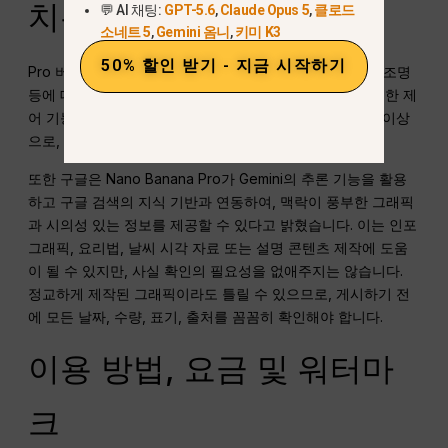
치는 영상
💬 AI 채팅:
GPT-5.6
,
Claude Opus 5
,
클로드
소네트 5
,
Gemini 옴니
,
키미 K3
50% 할인 받기 - 지금 시작하기
Pro 버전은 카메라 앵글, 초점, 부분별 수정, 색보정, 장면 조명
등에 대해 더욱 정밀한 편집 제어 기능을 제공합니다. 이러한 제
어 기능은 단순히 시각적으로 매력적으로 보이게 하는 것 이상
으로, 결과물이 기존 기획서에 부합해야 할 때 유용합니다.
또한 구글은 Nano Banana Pro가 Gemini의 추론 기능을 활용
하고 구글 검색의 지식 기반과 연동하여, 맥락이 풍부한 그래픽
과 시의성 있는 정보를 제공할 수 있다고 밝혔습니다. 이는 인포
그래픽, 요리법, 날씨 시각 자료 또는 설명 콘텐츠 제작에 도움
이 될 수 있지만, 사실 확인의 필요성을 없애주지는 않습니다.
정교하게 제작된 그래픽이라도 틀릴 수 있으므로, 게시하기 전
에 모든 날짜, 수량, 표기, 출처를 꼼꼼히 확인해야 합니다.
이용 방법, 요금 및 워터마
크