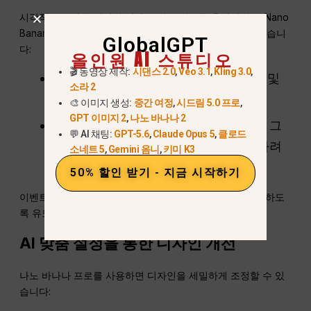
시각적 요소가 준비되면 이벤트 세부 정보를 추가하세요. Nano
Banana Pro를 사용하면 다음과 같은 작업을 수행할 수 있습니
GlobalGPT
다:
올인원 AI 스튜디오
🎬 동영상 제작:
시댄스 2.0
,
Veo 3.1
,
Kling 3.0
,
입력하십시오
이벤트 이름
,
날짜
,
시간
, 및
소라 2
위치
.
🎨 이미지 생성:
중간 여정
,
시드림 5.0 프로
,
GPT 이미지 2
,
나노 바나나 2
텍스트를 맞춤 설정하세요
다양한 글꼴
그
💬 AI 채팅:
GPT-5.6
,
Claude Opus 5
,
클로드
리고
텍스트 효과
포스터를 돋보이게 하려
소네트 5
,
Gemini 옴니
,
키미 K3
면.
50% 할인 받기 - 지금 시작하기
이벤트의 CTA가 눈에 잘 띄도록 하고 사용자가 행동을 취하도
록 유도하세요(예: 티켓 구매, 참석 여부 회신).
AI 맞춤 설정을 통한 디자인 개선
나노 바나나 프로를 사용하면 디자인을 세밀하게 조정할 수 있
습니다: