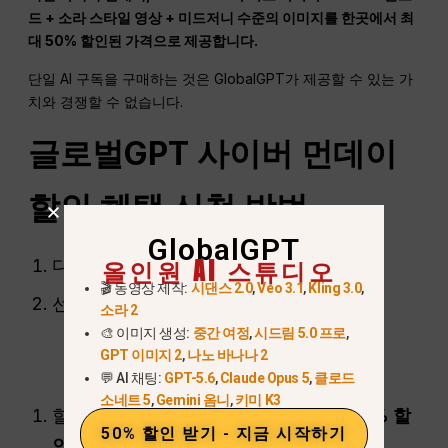
드 + 소라 스타일 영상 + 미드저니 수준의 이미지를 한곳에서 최
대 50% 할인된 가격으로 제공합니다.
단일 AI 구독을 구매하는 것은 GlobalGPT가 제공할 수 있는 가
치와 경쟁할 수 없습니다.
글로벌GPT 사이버 먼데이
할인 혜택 신청 방법
GlobalGPT
올인원 AI 스튜디오
다음으로 이동
glbgpt.com
🎬 동영상 제작:
시댄스 2.0
,
Veo 3.1
,
Kling 3.0
,
선택
기본 / 프로 / 무제한
소라 2
🎨 이미지 생성:
중간 여정
,
시드림 5.0 프로
,
GPT 이미지 2
,
나노 바나나 2
💬 AI 채팅:
GPT-5.6
,
Claude Opus 5
,
클로드
소네트 5
,
Gemini 옴니
,
키미 K3
할인은 자동으로 적용됩니다 →
최대 50% 할
50% 할인 받기 - 지금 시작하기
인